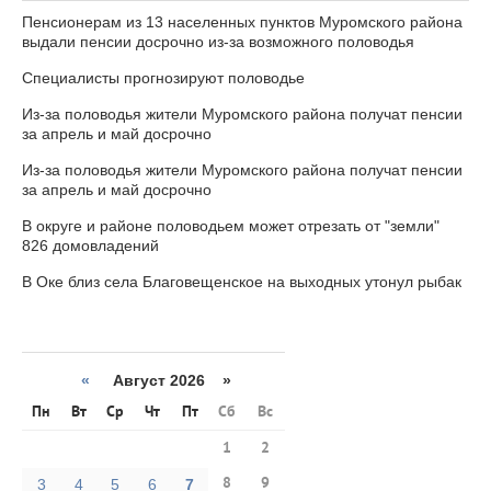
Пенсионерам из 13 населенных пунктов Муромского района
выдали пенсии досрочно из-за возможного половодья
Специалисты прогнозируют половодье
Из-за половодья жители Муромского района получат пенсии
за апрель и май досрочно
Из-за половодья жители Муромского района получат пенсии
за апрель и май досрочно
В округе и районе половодьем может отрезать от "земли"
826 домовладений
В Оке близ села Благовещенское на выходных утонул рыбак
«
Август 2026 »
Пн
Вт
Ср
Чт
Пт
Сб
Вс
1
2
8
9
3
4
5
6
7