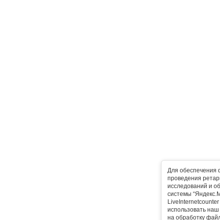
Для обеспечения 
проведения ретарг
исследований и о
системы “Яндекс.М
LiveInternetcounte
использовать наш 
на обработку фай