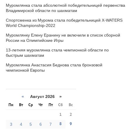
Муромлянка стала абсолютной победительницей первенства
Владимирской области по шахматам
Спортсменка из Мурома стала победительницей X-WATERS
World Championship-2022
Муромлянку Елену Еранину не включили в список сборной
России на Олимпийские Игры
13-летняя муромлянка стала чемпионкой области по
быстрым шахматам
Муромлянка Анастасия Беднова стала бронзовой
чемпионкой Европы
«
Август 2026 »
Пн
Вт
Ср
Чт
Пт
Сб
Вс
1
2
8
9
3
4
5
6
7