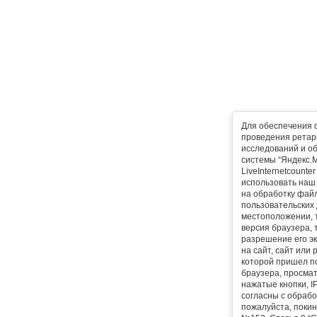
Для обеспечения 
проведения ретарг
исследований и о
системы “Яндекс.М
LiveInternetcounte
использовать наш 
на обработку фай
пользовательских 
местоположении, т
версия браузера, 
разрешение его эк
на сайт, сайт или
которой пришел п
браузера, просма
нажатые кнопки, I
согласны с обрабо
пожалуйста, покин