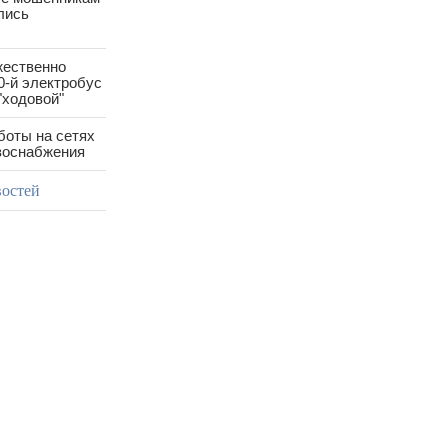
лись
жественно
0-й электробус
"ходовой"
боты на сетях
азоснабжения
востей