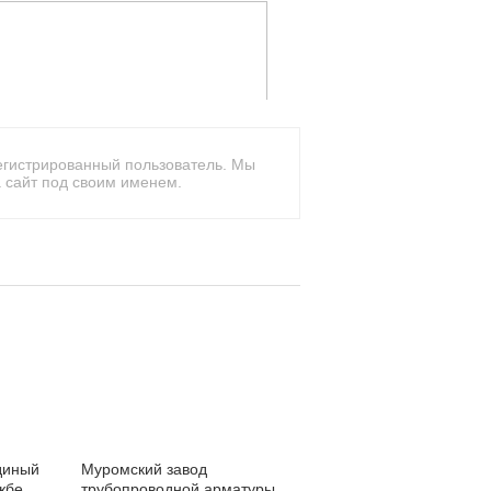
егистрированный пользователь. Мы
 сайт под своим именем.
диный
Муромский завод
жбе
трубопроводной арматуры