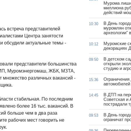
Мурома лиши
миллиона руб
действий мо
В День город
10:30
муромлян отк
ась встреча представителей
археологии" 
циалистами Центра занятости
и обсудили актуальные темы -
Муромские ск
10:12
декорациях Д
В детском с
09:50
открыли эко
вовали представители большинства
студию и агр
РИП, Муромэнергомаш, ЖБК, МЗТА,
т множество различных вакансий -
Ограничения
15:36
автомобилей 
вщика.
В ДТП на пер
14:45
бласти стабильная. По последним
Советская и 
пострадали т
явлено более 16 тыс. вакансий. В
ий больше чем в два раза
В День город
09:53
ограничат пр
те рабочих мест говорить не
рук.
Переведенны
09:36