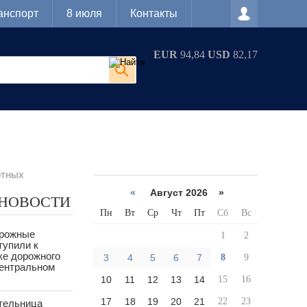
анспорт
8 июля
Контакты
EUR
94,84
USD
82,17
отных
«
Август 2026 »
 НОВОСТИ
Пн
Вт
Ср
Чт
Пт
Сб
Вс
орожные
1
2
тупили к
ке дорожного
3
4
5
6
7
8
9
Центральном
10
11
12
13
14
15
16
17
18
19
20
21
22
23
тельница