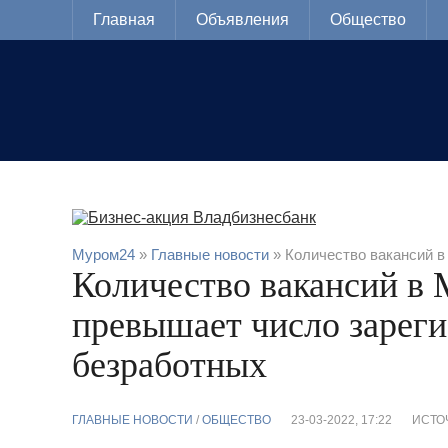
Главная
Объявления
Общество
Муром24
»
Главные новости
» Количество вакансий в
Количество вакансий в 
превышает число зарег
безработных
ГЛАВНЫЕ НОВОСТИ
/
ОБЩЕСТВО
23-03-2022, 17:22
ИСТО