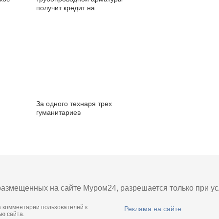
получит кредит на
модернизацию оборудования
За одного технаря трех
гуманитариев
азмещенных на сайте Муром24, разрешается только при усл
а комментарии пользователей к
Реклама на сайте
ю сайта.