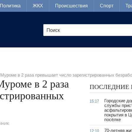
Политика
ЖКХ
Происшествия
Спорт
Тр
 Муроме в 2 раза превышает число зарегистрированных безраб
Муроме в 2 раза
ПОСЛЕДНИЕ
истрированных
Городские д
15:17
службы прис
асфальтиров
покрытия в 
посёлке
ЧНИК:
70-летняя жи
12:10