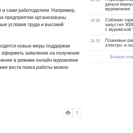
деньги верну
муромлянке
 и сами работодатели. Например,
 на предприятии организованы
Собянин тор
14:18
запустил 300
ые условия труда и высокий
с муромской 
Плановые ра
14:15
электро- и г
водятся новые меры поддержки
в, оформить заявление на получение
Больше но
бучение в режиме онлайн муромляне
акже вести поиск работы можно