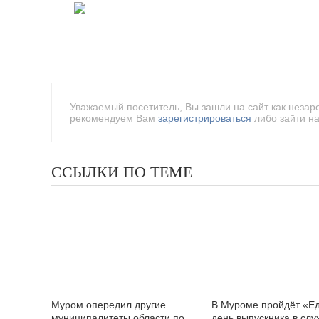
Уважаемый посетитель, Вы зашли на сайт как незар
рекомендуем Вам
зарегистрироваться
либо зайти на
ССЫЛКИ ПО ТЕМЕ
Муром опередил другие
В Муроме пройдёт «Е
муниципалитеты области по
день выпускника в слу