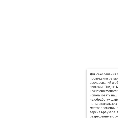
Для обеспечения 
проведения ретарг
исследований и о
системы “Яндекс.М
LiveInternetcounte
использовать наш 
на обработку фай
пользовательских 
местоположении, т
версия браузера, 
разрешение его эк