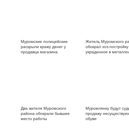
Муромские полицейские
Житель Муромского р
раскрыли кражу денег у
обокрал хоз.постройку
продавца магазина
украденное в металл
Два жителя Муромского
Муромлянку будут суд
района обокрали бывшее
продажу несуществу
место работы
обуви