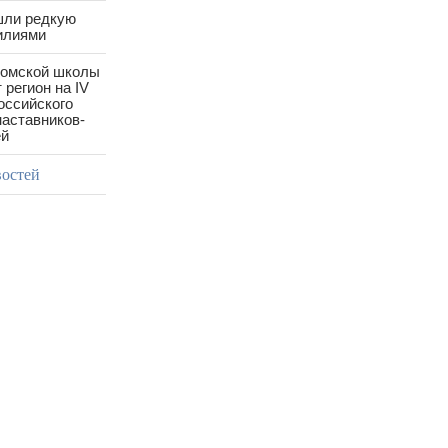
шли редкую
илиями
ромской школы
 регион на IV
оссийского
аставников-
ей
востей