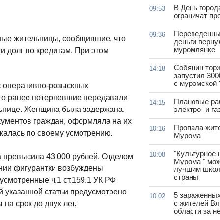
В День город
09:53
ограничат пр
Переведенны
09:36
ые жительницы, сообщившие, что
деньги верну
муромлянке
и долг по кредитам. При этом
Собянин тор
14:18
запустил 300
с муромской 
с оперативно-розыскных
что ранее потерпевшие передавали
Плановые ра
14:15
электро- и г
льнице. Женщина была задержана.
окументов граждан, оформляла на их
Пропала жит
10:16
жалась по своему усмотрению.
Мурома
"Культурное 
10:08
превысила 43 000 рублей. Отделом
Мурома " мож
нии фигурантки возбуждены
лучшим школ
страны
усмотренные ч.1 ст.159.1 УК РФ
й указанной статьи предусмотрено
5 зараженны
10:02
с жителей В
на срок до двух лет.
области за н