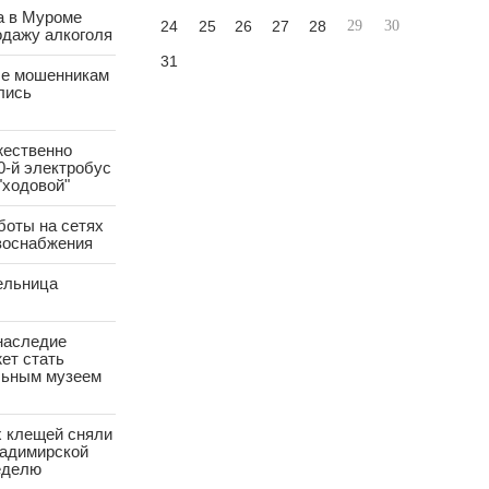
а в Муроме
24
25
26
27
28
29
30
одажу алкоголя
31
е мошенникам
лись
жественно
0-й электробус
"ходовой"
боты на сетях
азоснабжения
ельница
наследие
ет стать
ьным музеем
х клещей сняли
ладимирской
еделю