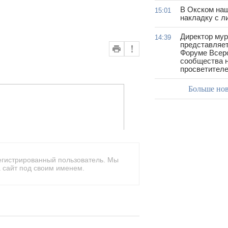
В Окском на
15:01
накладку с л
Директор му
14:39
представляет
Форуме Всер
сообщества н
просветител
Больше но
егистрированный пользователь. Мы
 сайт под своим именем.