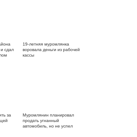
айона
19-летняя муромлянка
 и сдал
воровала деньги из рабочей
олом
кассы
ить за
Муромлянин планировал
ющей
продать угнанный
автомобиль, но не успел