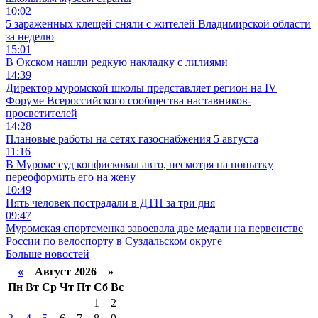
10:02
5 зараженных клещей сняли с жителей Владимирской области
за неделю
15:01
В Окском нашли редкую накладку с лилиями
14:39
Директор муромской школы представляет регион на IV
Форуме Всероссийского сообщества наставников-
просветителей
14:28
Плановые работы на сетях газоснабжения 5 августа
11:16
В Муроме суд конфисковал авто, несмотря на попытку
переоформить его на жену
10:49
Пять человек пострадали в ДТП за три дня
09:47
Муромская спортсменка завоевала две медали на первенстве
России по велоспорту в Суздальском округе
Больше новостей
«
Август 2026 »
Пн
Вт
Ср
Чт
Пт
Сб
Вс
1
2