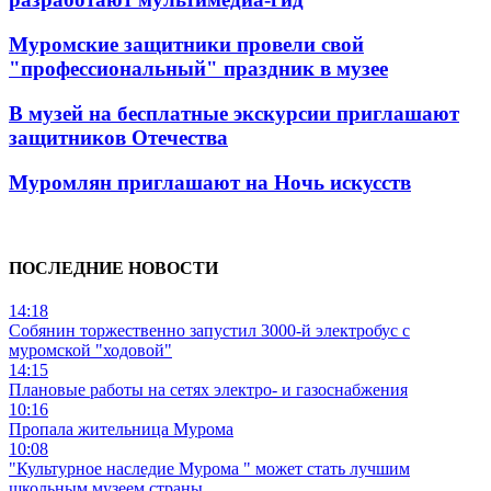
Муромские защитники провели свой
"профессиональный" праздник в музее
В музей на бесплатные экскурсии приглашают
защитников Отечества
Муромлян приглашают на Ночь искусств
ПОСЛЕДНИЕ НОВОСТИ
14:18
Собянин торжественно запустил 3000-й электробус с
муромской "ходовой"
14:15
Плановые работы на сетях электро- и газоснабжения
10:16
Пропала жительница Мурома
10:08
"Культурное наследие Мурома " может стать лучшим
школьным музеем страны