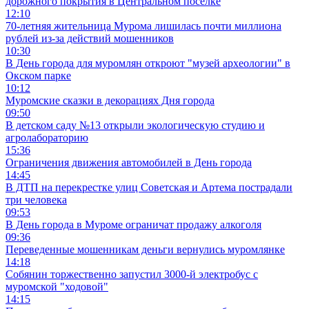
дорожного покрытия в Центральном посёлке
12:10
70-летняя жительница Мурома лишилась почти миллиона
рублей из-за действий мошенников
10:30
В День города для муромлян откроют "музей археологии" в
Окском парке
10:12
Муромские сказки в декорациях Дня города
09:50
В детском саду №13 открыли экологическую студию и
агролабораторию
15:36
Ограничения движения автомобилей в День города
14:45
В ДТП на перекрестке улиц Советская и Артема пострадали
три человека
09:53
В День города в Муроме ограничат продажу алкоголя
09:36
Переведенные мошенникам деньги вернулись муромлянке
14:18
Собянин торжественно запустил 3000-й электробус с
муромской "ходовой"
14:15