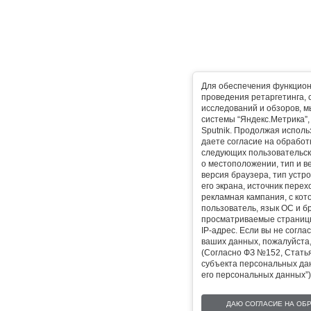
Для обеспечения функцион
проведения ретаргетинга, 
исследований и обзоров, 
системы “Яндекс.Метрика”, L
Sputnik. Продолжая исполь
даете согласие на обработ
следующих пользовательск
о местоположении, тип и в
версия браузера, тип устр
его экрана, источник перех
рекламная кампания, с ко
пользователь, язык ОС и б
просматриваемые страницы
IP-адрес. Если вы не согла
ваших данных, пожалуйста,
(Согласно ФЗ №152, Статья
субъекта персональных да
его персональных данных”)
ДАЮ СОГЛАСИЕ НА ОБ