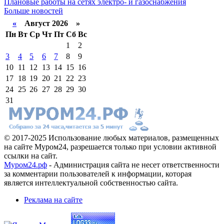
Плановые работы на сетях электро- и газоснабжения
Больше новостей
«
Август 2026 »
Пн
Вт
Ср
Чт
Пт
Сб
Вс
1
2
3
4
5
6
7
8
9
10
11
12
13
14
15
16
17
18
19
20
21
22
23
24
25
26
27
28
29
30
31
© 2017-2025 Использование любых материалов, размещенных
на сайте Муром24, разрешается только при условии активной
ссылки на сайт.
Муром24.рф
- Администрация сайта не несет ответственности
за комментарии пользователей к информации, которая
является интеллектуальной собственностью сайта.
Реклама на сайте