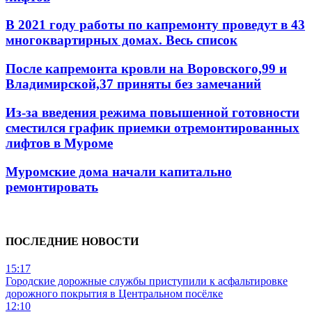
В 2021 году работы по капремонту проведут в 43
многоквартирных домах. Весь список
После капремонта кровли на Воровского,99 и
Владимирской,37 приняты без замечаний
Из-за введения режима повышенной готовности
сместился график приемки отремонтированных
лифтов в Муроме
Муромские дома начали капитально
ремонтировать
ПОСЛЕДНИЕ НОВОСТИ
15:17
Городские дорожные службы приступили к асфальтировке
дорожного покрытия в Центральном посёлке
12:10