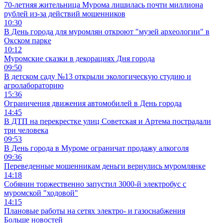
70-летняя жительница Мурома лишилась почти миллиона
рублей из-за действий мошенников
10:30
В День города для муромлян откроют "музей археологии" в
Окском парке
10:12
Муромские сказки в декорациях Дня города
09:50
В детском саду №13 открыли экологическую студию и
агролабораторию
15:36
Ограничения движения автомобилей в День города
14:45
В ДТП на перекрестке улиц Советская и Артема пострадали
три человека
09:53
В День города в Муроме ограничат продажу алкоголя
09:36
Переведенные мошенникам деньги вернулись муромлянке
14:18
Собянин торжественно запустил 3000-й электробус с
муромской "ходовой"
14:15
Плановые работы на сетях электро- и газоснабжения
Больше новостей