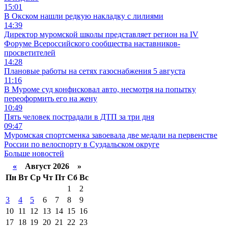
15:01
В Окском нашли редкую накладку с лилиями
14:39
Директор муромской школы представляет регион на IV
Форуме Всероссийского сообщества наставников-
просветителей
14:28
Плановые работы на сетях газоснабжения 5 августа
11:16
В Муроме суд конфисковал авто, несмотря на попытку
переоформить его на жену
10:49
Пять человек пострадали в ДТП за три дня
09:47
Муромская спортсменка завоевала две медали на первенстве
России по велоспорту в Суздальском округе
Больше новостей
«
Август 2026 »
Пн
Вт
Ср
Чт
Пт
Сб
Вс
1
2
3
4
5
6
7
8
9
10
11
12
13
14
15
16
17
18
19
20
21
22
23