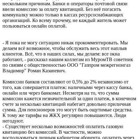
нескольким причинам. Банки и операторы почтовой связи
ввели комиссию за оплату квитанций. Без неё погасить
коммуналку можно только в кассах ресурсоснабжающих
организаций. Ко всему прочему, не каждый житель может
пользоваться онлайн оплатой.
- Я пока не могу ситуацию никак прокомментировать. Мы
делаем всё возможное, чтобы обслужить весь этот наплыв
клиентов. Всё, что в наших силах, мы делаем: все окна
работают, - рассказал нашим коллегам из МуромТВ советник
по связям с общественностью ООО "Газпром межрегионгаз
Владимир" Роман Казаневич.
Комиссии банков составляют от 0,5% до 2% независимо от
того, как совершается платеж: наличными через кассу банка,
онлайн или через банкомат. Несмотря на то, что сумма
комиссии кажется незначительной за один платеж, в конечном
счете за несколько квитанций набегает довольно приличная
сумма. Для пенсионеров это могут быть ощутимые средства.
К тому же тарифы на ЖКХ регулярно повышаются. Люди
негодуют.
- Существует несколько возможностей оплатить газовую
квитанцию без комиссий. В частности, можно
воспользоваться личным кабинетом абонента, оплатить через