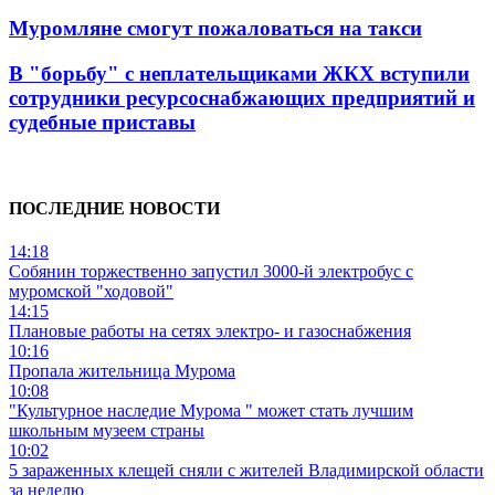
Муромляне смогут пожаловаться на такси
В "борьбу" с неплательщиками ЖКХ вступили
сотрудники ресурсоснабжающих предприятий и
судебные приставы
ПОСЛЕДНИЕ НОВОСТИ
14:18
Собянин торжественно запустил 3000-й электробус с
муромской "ходовой"
14:15
Плановые работы на сетях электро- и газоснабжения
10:16
Пропала жительница Мурома
10:08
"Культурное наследие Мурома " может стать лучшим
школьным музеем страны
10:02
5 зараженных клещей сняли с жителей Владимирской области
за неделю