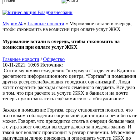
Муром24
»
Главные новости
» Муромляне встали в очередь,
чтобы сэкономить на комиссии при оплате услуг ЖКХ
Муромляне встали в очередь, чтобы сэкономить на
комиссии при оплате услуг ЖКХ
Главные новости
/
Общество
10-11-2021, 10:05
Источник:
Сотни муромлян ежедневно “штурмуют” отделения Единого
расчетного информационного центра, “Горгаза” и помещения
других ресурсоснабжающих городских организаций. Люди
хотят сократить расходы своего семейного бюджета. Всё дело
в том, что при расчете за услуги ЖКХ в банках и на почте
теперь нужно заплатить ещё комиссию за обслуживание.
Заходя в помещение Горгаза, сразу становяится понятно, что
ни о каком соблюдении социальной дистанции и речи быть не
может. Говорят, что приходится стоять в очереди больше часа,
а с утра хвост очереди выходит далеко за пределы здания. И
такой вот коллапс происходит в разгар пандемии. Муромляне
вынуждены лично приходить и оплачивать услуги ЖКХ по