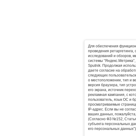
Для обеспечения функцион
проведения ретаргетинга, 
исследований и обзоров, 
системы “Яндекс.Метрика”, L
Sputnik. Продолжая исполь
даете согласие на обработ
следующих пользовательск
о местоположении, тип и в
версия браузера, тип устр
его экрана, источник перех
рекламная кампания, с ко
пользователь, язык ОС и б
просматриваемые страницы
IP-адрес. Если вы не согла
ваших данных, пожалуйста,
(Согласно ФЗ №152, Статья
субъекта персональных да
его персональных данных”)