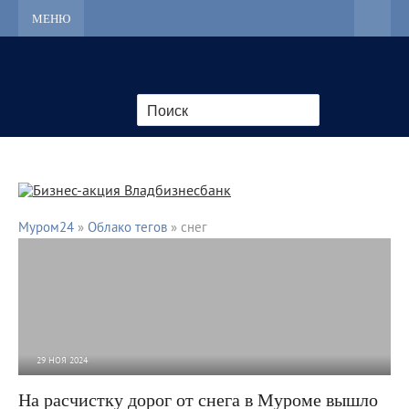
МЕНЮ
Муром24
»
Облако тегов
» снег
29 НОЯ 2024
1 774
0
На расчистку дорог от снега в Муроме вышло