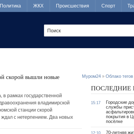
Политика
ЖКХ
Происшествия
Спорт
Тр
й скорой вышли новые
Муром24
»
Облако тегов
ПОСЛЕДНИЕ
, в рамках государственной
Городские д
здравоохранения владимирской
15:17
службы прис
ромской станции скорой
асфальтиров
покрытия в 
 ждал с нетерпением. Два новых
посёлке
70-летняя жи
12:10