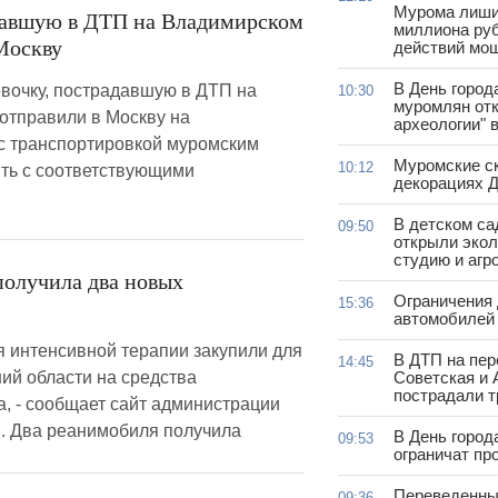
Мурома лиши
давшую в ДТП на Владимирском
миллиона руб
Москву
действий мо
В День город
вочку, пострадавшую в ДТП на
10:30
муромлян отк
отправили в Москву на
археологии" 
с транспортировкой муромским
Муромские ск
10:12
ть с соответствующими
декорациях Д
В детском с
09:50
открыли эко
студию и агр
получила два новых
Ограничения
15:36
автомобилей 
 интенсивной терапии закупили для
В ДТП на пер
14:45
ий области на средства
Советская и 
пострадали т
, - сообщает сайт администрации
. Два реанимобиля получила
В День город
09:53
ограничат пр
Переведенны
09:36