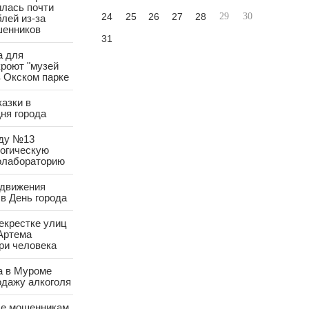
лась почти
24
25
26
27
28
29
30
лей из-за
шенников
31
а для
роют "музей
в Окском парке
азки в
ня города
аду №13
логическую
олабораторию
 движения
в День города
екрестке улиц
Артема
ри человека
а в Муроме
одажу алкоголя
е мошенникам