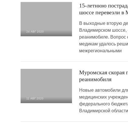
15-летнюю постра
шоссе перевезли в 
В выходные вторую де
Владимирском шоссе, 
24 АВГ 2020
реанимобиле. Вопрос 
7 287
0
медикам удалось реши
межрегиональными
Муромская скорая 
реанимобиля
Новые автомобили для
медицинских учрежден
11 АВГ 2020
федерального бюджета
2 357
0
Владимирской области