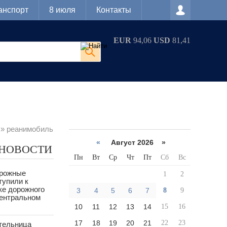
анспорт
8 июля
Контакты
EUR
94,06
USD
81,41
» реанимобиль
«
Август 2026 »
 НОВОСТИ
Пн
Вт
Ср
Чт
Пт
Сб
Вс
орожные
1
2
тупили к
ке дорожного
3
4
5
6
7
8
9
Центральном
10
11
12
13
14
15
16
17
18
19
20
21
22
23
тельница