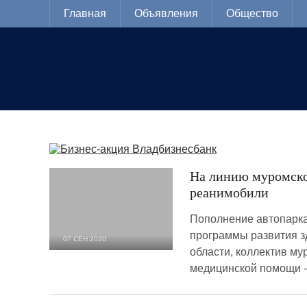
Главная
Объявления
Общество
На линию муромско
реанимобили
Пополнение автопарка
программы развития 
07 СЕН 2020
области, коллектив му
2 817
0
медицинской помощи -