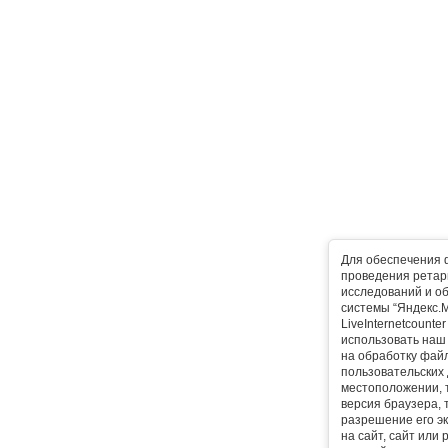
Для обеспечения 
проведения ретарг
исследований и о
системы “Яндекс.М
LiveInternetcounte
использовать наш 
на обработку фай
пользовательских 
местоположении, т
версия браузера, 
разрешение его эк
на сайт, сайт или