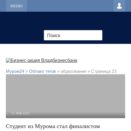
МЕНЮ
Муром24
»
Облако тегов
» образование » Страница 23
11 ЯНВ 2022
1 832
0
Студент из Мурома стал финалистом