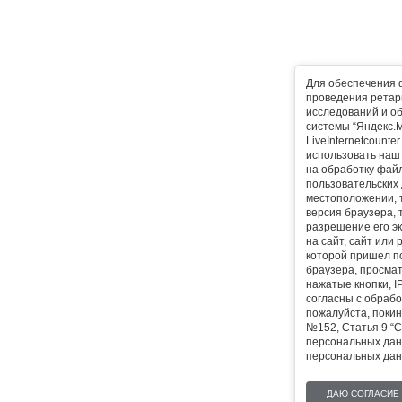
Для обеспечения 
проведения ретарг
исследований и о
системы “Яндекс.М
LiveInternetcounte
использовать наш 
на обработку фай
пользовательских 
местоположении, т
версия браузера, 
разрешение его эк
на сайт, сайт или
которой пришел п
браузера, просма
нажатые кнопки, I
согласны с обрабо
пожалуйста, покин
№152, Статья 9 “С
персональных дан
персональных дан
ДАЮ СОГЛАСИЕ