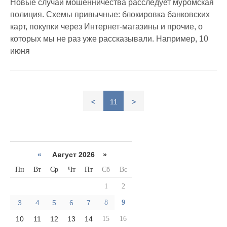
Новые случаи мошенничества расследует муромская
полиция. Схемы привычные: блокировка банковских
карт, покупки через Интернет-магазины и прочие, о
которых мы не раз уже рассказывали. Например, 10
июня
<
11
>
«
Август 2026 »
Пн
Вт
Ср
Чт
Пт
Сб
Вс
1
2
3
4
5
6
7
8
9
10
11
12
13
14
15
16