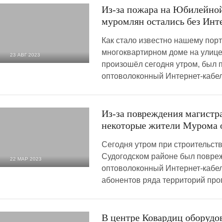
Из-за пожара на Юбилейной
муромлян остались без Инт
Как стало известно нашему порт
многоквартирном доме на улиц
23 АВГ 2023
произошёл сегодня утром, был
6 080
0
оптоволоконный Интернет-кабель
Из-за повреждения магистр
некоторые жители Мурома о
Сегодня утром при строительств
Судогодском районе был повре
22 МАР 2023
оптоволоконный Интернет-кабель
4 067
0
абонентов ряда территорий проп
В центре Ковардиц оборудо