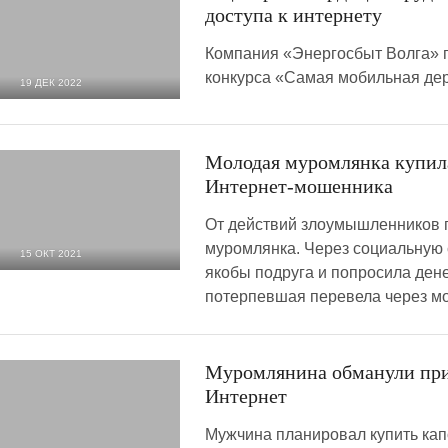
доступа к интернету
Компания «Энергосбыт Волга» 
конкурса «Самая мобильная дер
19 ДЕК 2022
1 979
0
Молодая муромлянка купила
Интернет-мошенника
От действий злоумышленников 
муромлянка. Через социальную 
15 ОКТ 2021
якобы подруга и попросила денег
3 772
0
потерпевшая перевела через м
Муромлянина обманули при 
Интернет
Мужчина планировал купить кап