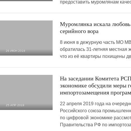
предоставить муромлянам качес
4 112
0
Муромлянка искала любовь 
серийного вора
8 июня в дежурную часть МО М
обратилась 31-летняя местная 
26 ИЮН 2019
что из её квартиры похищены д
6 311
0
На заседании Комитета РС
экономике обсудили меры 
импортозамещения програм
22 апреля 2019 года на очеред
25 АПР 2019
Российского союза промышленн
965
0
по цифровой экономике рассмо
Правительства РФ по импорто