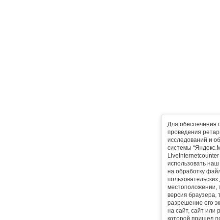
Для обеспечения 
проведения ретарг
исследований и о
системы “Яндекс.М
LiveInternetcounte
использовать наш 
на обработку фай
пользовательских 
местоположении, т
версия браузера, 
разрешение его эк
на сайт, сайт или
которой пришел п