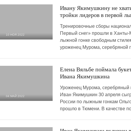
Ивану Якимушкину не хвати
тройки лидеров в первой л
Тренировочные сборы национал
Первый снег» прошли в Ханты-М
10 НОЯ 2022
лыжной гонке свободным стилем
1 821
0
уроженец Мурома, серебряной
Елена Вяльбе поймала букет
Ивана Якимушкина
Уроженец Мурома, серебряный 
Иван Якимушкин 30 апреля сыг
04 МАЙ 2022
России по лыжным гонкам Ольго
6 543
0
прошло в Тюмени. В качестве по
Иван Якимушкин включен в