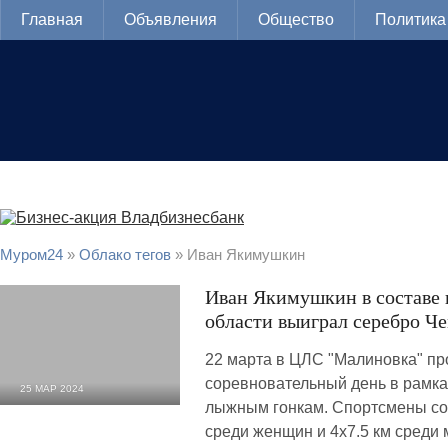
Главная
Объявления
Общество
Политика
Муром24
»
Облако тегов
» Иван Якимушкин
Иван Якимушкин в составе
области выиграл серебро Ч
22 марта в ЦЛС "Малиновка" пр
соревновательный день в рамка
25 МАР 2024
лыжным гонкам. Спортсмены сос
1 468
0
среди женщин и 4х7.5 км среди 