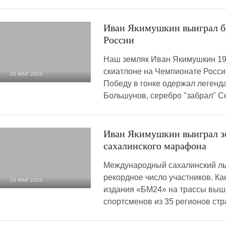
Иван Якимушкин выиграл б
России
Наш земляк Иван Якимушкин 19 
скиатлоне на Чемпионате Росси
20 МАР 2023
Победу в гонке одержал леген
1 393
0
Большунов, серебро "забрал" С
Иван Якимушкин выиграл з
сахалинского марафона
Международный сахалинский л
рекордное число участников. Ка
15 МАР 2023
издания «БМ24» на трассы выш
2 092
0
спортсменов из 35 регионов стр