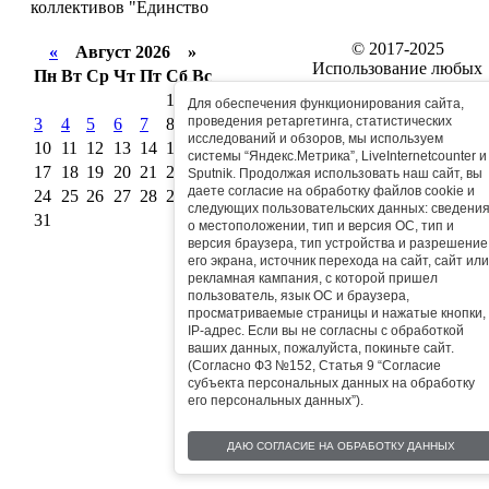
коллективов "Единство
© 2017-2025
«
Август 2026 »
Использование любых
Пн
Вт
Ср
Чт
Пт
Сб
Вс
материалов, размещенны
1
2
Для обеспечения функционирования сайта,
на сайте Муром24,
проведения ретаргетинга, статистических
3
4
5
6
7
8
9
разрешается только при
исследований и обзоров, мы используем
условии активной ссылк
10
11
12
13
14
15
16
системы “Яндекс.Метрика”, LiveInternetcounter и
на сайт.
17
18
19
20
21
22
23
Sputnik. Продолжая использовать наш сайт, вы
даете согласие на обработку файлов cookie и
24
25
26
27
28
29
30
Реклама на сайте
следующих пользовательских данных: сведени
31
о местоположении, тип и версия ОС, тип и
версия браузера, тип устройства и разрешение
его экрана, источник перехода на сайт, сайт или
рекламная кампания, с которой пришел
пользователь, язык ОС и браузера,
просматриваемые страницы и нажатые кнопки,
IP-адрес. Если вы не согласны с обработкой
ваших данных, пожалуйста, покиньте сайт.
(Согласно ФЗ №152, Статья 9 “Согласие
субъекта персональных данных на обработку
его персональных данных”).
ДАЮ СОГЛАСИЕ НА ОБРАБОТКУ ДАННЫХ