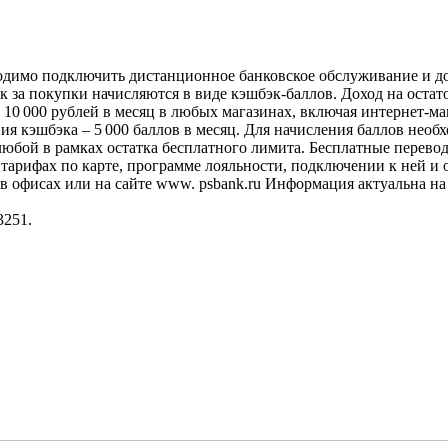
одимо подключить дистанционное банковское обслуживание и д
за покупки начисляются в виде кэшбэк-баллов. Доход на остато
от 10 000 рублей в месяц в любых магазинах, включая интернет-
ния кэшбэка – 5 000 баллов в месяц. Для начисления баллов нео
бой в рамках остатка бесплатного лимита. Бесплатные перевод
арифах по карте, программе лояльности, подключении к ней и 
 в офисах или на сайте www. psbank.ru Информация актуальна на 
3251.