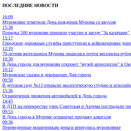
ПОСЛЕДНИЕ НОВОСТИ
16:09
Муромляне отметили День рождения Мурома со вкусом
15:38
Порядка 500 муромлян приняли участие в заезде "За калачами"
15:17
Городские дорожные службы приступили к асфальтировке дор
12:10
70-летняя жительница Мурома лишилась почти миллиона рубле
10:30
В День города для муромлян откроют "музей археологии" в Ок
10:12
Муромские сказки в декорациях Дня города
09:50
В детском саду №13 открыли экологическую студию и агролаб
15:36
Ограничения движения автомобилей в День города
14:45
В ДТП на перекрестке улиц Советская и Артема пострадали тр
09:53
В День города в Муроме ограничат продажу алкоголя
09:36
Переведенные мошенникам деньги вернулись муромлянке