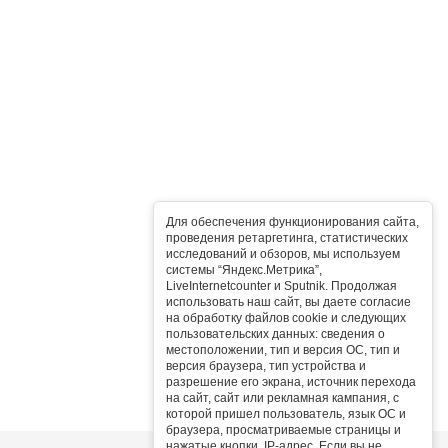
Для обеспечения функционирования сайта,
проведения ретаргетинга, статистических
исследований и обзоров, мы используем
системы “Яндекс.Метрика”,
LiveInternetcounter и Sputnik. Продолжая
использовать наш сайт, вы даете согласие
на обработку файлов cookie и следующих
пользовательских данных: сведения о
местоположении, тип и версия ОС, тип и
версия браузера, тип устройства и
разрешение его экрана, источник перехода
на сайт, сайт или рекламная кампания, с
которой пришел пользователь, язык ОС и
браузера, просматриваемые страницы и
нажатые кнопки, IP-адрес. Если вы не