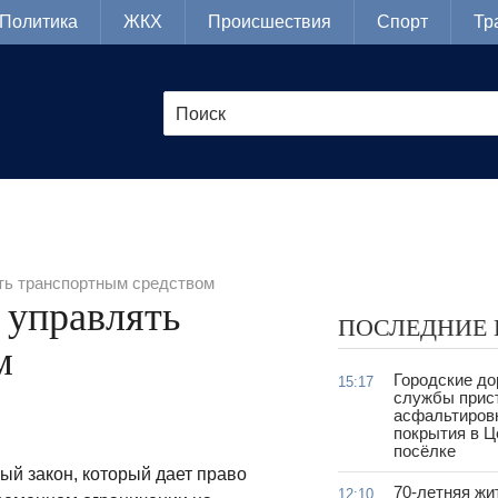
Политика
ЖКХ
Происшествия
Спорт
Тр
ть транспортным средством
 управлять
ПОСЛЕДНИЕ
м
Городские д
15:17
службы прис
асфальтиров
покрытия в 
посёлке
ый закон, который дает право
70-летняя жи
12:10