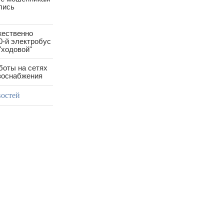
лись
жественно
0-й электробус
"ходовой"
боты на сетях
азоснабжения
востей