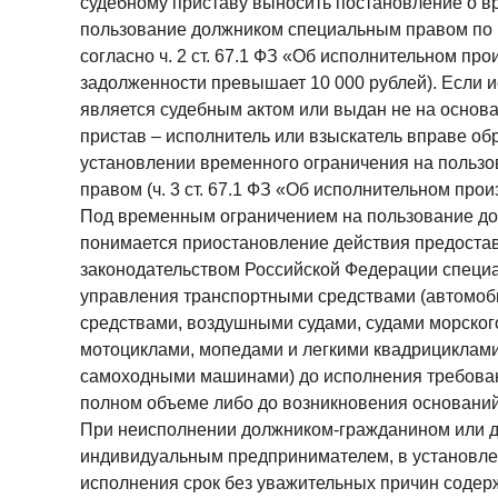
судебному приставу выносить постановление о в
пользование должником специальным правом по 
согласно ч. 2 ст. 67.1 ФЗ «Об исполнительном пр
задолженности превышает 10 000 рублей). Если 
является судебным актом или выдан не на основа
пристав – исполнитель или взыскатель вправе обр
установлении временного ограничения на польз
правом (ч. 3 ст. 67.1 ФЗ «Об исполнительном прои
Под временным ограничением на пользование д
понимается приостановление действия предостав
законодательством Российской Федерации специа
управления транспортными средствами (автомо
средствами, воздушными судами, судами морского
мотоциклами, мопедами и легкими квадрициклами
самоходными машинами) до исполнения требован
полном объеме либо до возникновения оснований
При неисполнении должником-гражданином или 
индивидуальным предпринимателем, в установле
исполнения срок без уважительных причин соде