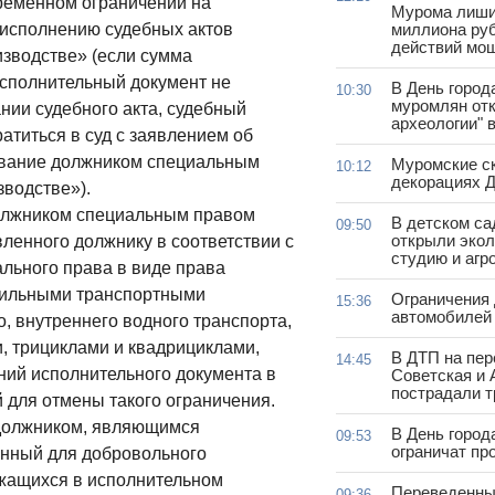
ременном ограничении на
Мурома лиши
исполнению судебных актов
миллиона руб
действий мо
оизводстве» (если сумма
исполнительный документ не
В День город
10:30
муромлян отк
нии судебного акта, судебный
археологии" 
атиться в суд с заявлением об
ование должником специальным
Муромские ск
10:12
декорациях Д
зводстве»).
олжником специальным правом
В детском с
09:50
открыли эко
ленного должнику в соответствии с
студию и агр
льного права в виде права
бильными транспортными
Ограничения
15:36
автомобилей 
, внутреннего водного транспорта,
, трициклами и квадрициклами,
В ДТП на пер
14:45
ий исполнительного документа в
Советская и 
пострадали т
 для отмены такого ограничения.
должником, являющимся
В День город
09:53
ограничат пр
нный для добровольного
ржащихся в исполнительном
Переведенны
09:36