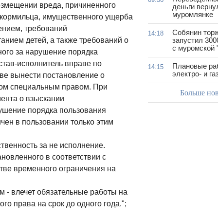
озмещении вреда, причиненного
деньги верну
муромлянке
 кормильца, имущественного ущерба
ением, требований
Собянин тор
14:18
анием детей, а также требований о
запустил 300
с муромской 
ного за нарушение порядка
став-исполнитель вправе по
Плановые ра
14:15
электро- и г
ве вынести постановление о
ом специальным правом. При
Больше но
ента о взыскании
рушение порядка пользования
чен в пользовании только этим
твенность за не исполнение.
новленного в соответствии с
тве временного ограничения на
м - влечет обязательные работы на
го права на срок до одного года.";