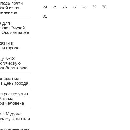
лась почти
24
25
26
27
28
29
30
лей из-за
шенников
31
а для
роют "музей
в Окском парке
азки в
ня города
аду №13
логическую
олабораторию
 движения
в День города
екрестке улиц
Артема
ри человека
а в Муроме
одажу алкоголя
е мошенникам