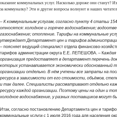
оказание коммунальных услуг. Насколько дороже они станут? И
за коммуналку? Эти и другие вопросы волнуют и наших читател
– К коммунальным услугам, согласно пункту 4 статьи 15
относятся: холодное и горячее водоснабжение; водоотве
газоснабжение; отопление. Тарифы на коммунальные усл
утверждает Департамент цен и тарифов администрации
– поясняет ведущий специалист отдела финансово-хозяйств
тарифов администрации округа Е.Е. ЛЕПЕШОВА. – К
аждая
организация предоставляет в департамент перечень док
которых устанавливается экономически обоснованный т
организации отдельно. В нём учтены все затраты на пос
ресурса в зависимости от его стоимости, объёмов, сте
и так далее. Специалисты рассматривают отдельно ка
ресурсу каждой организации. Поэтому цены на один и тот
холодное водоснабжение, у разных поставщиков могут б
Итак, согласно постановлению Департамента цен и тарифо
коммунальные услуги с 1 июля 2016 года для населения ок