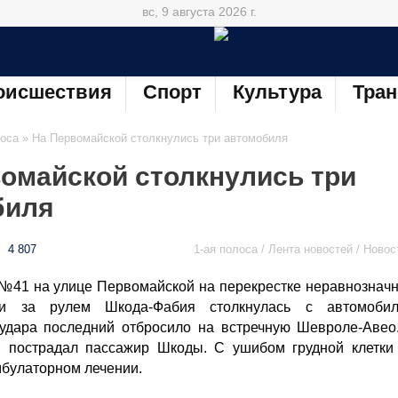
вс, 9 августа 2026 г.
оисшествия
Спорт
Культура
Тран
лоса
» На Первомайской столкнулись три автомобиля
омайской столкнулись три
биля
4 807
1-ая полоса / Лента новостей / Новос
№41 на улице Первомайской на перекрестке неравнознач
ди за рулем Шкода-Фабия столкнулась с автомоби
 удара последний отбросило на встречную Шевроле-Авео
П пострадал пассажир Шкоды. С ушибом грудной клетки
мбулаторном лечении.