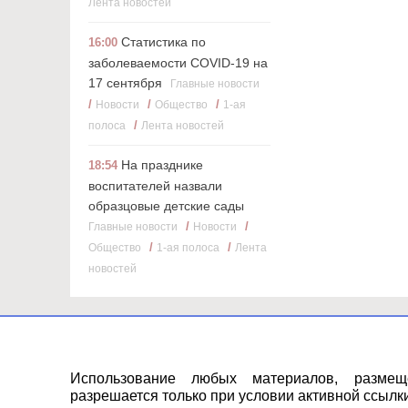
Лента новостей
Статистика по
16:00
заболеваемости COVID-19 на
17 сентября
Главные новости
/
/
/
Новости
Общество
1-ая
/
полоса
Лента новостей
На празднике
18:54
воспитателей назвали
образцовые детские сады
/
/
Главные новости
Новости
/
/
Общество
1-ая полоса
Лента
новостей
Использование любых материалов, разме
разрешается только при условии активной ссылки