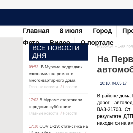
Главная
8 июля
Город
Пр
Фото
Видео
О портале
Муром24
»
1-ая по
ВСЕ НОВОСТИ
ДНЯ
На Перв
В Муроме подрядчик
автомо
09:52
сэкономил на ремонте
многоквартирного дома
10:10, 04.05.17
/
Главные новости
Новости
В районе дома 
В Муроме стартовали
17:02
дорог автоле
городские субботники
ВАЗ-21703. От
/
Главные новости
Новости
результате ДТ
находится на а
COVID-19: статистика на
17:30