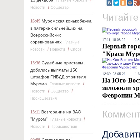
13 декабря
/
Главные новости
/
Новости
Общество
Читайте
Муромская конькобежка
16:49
в пятерке сильнейших на
Всероссийских
17:11, 18.08.22
2 8
соревнованиях
Главные
Первый горо
/
/
новости
Новости
Cпорт
"Краса Мур
Судебные приставы
13:36
добились выплаты 156
12:39, 28.05.21
1 
штрафов ГИБДД от жителя
На Юго-Вос
Мурома
/
Главные новости
заложили хр
/
/
Новости
Общество
Февронии М
Происшествия
Коммент
Возгорание на ЗАО
13:11
"Муром"
/
Главные новости
/
Новости
Происшествия
Добавит