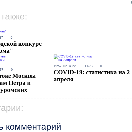
 также:
27
0
дской конкурс
ома"
19:57, 02.04.22
1 676
0
357
0
COVID-19: статистика на 2
токе Москвы
апреля
ам Петра и
уромских
арии:
ь комментарий