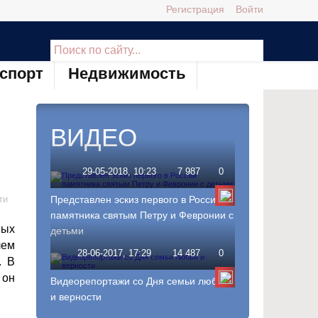
Регистрация
Войти
спорт
Недвижимость
ВИДЕО
29-05-2018, 10:23
7 987
0
ти
Представлен эскиз первого в России
памятника святым Петру и Февронии с
ных
детьми
лем
28-06-2017, 17:29
14 487
0
. В
 он
Видеорепортажи со Дня семьи любви
и верности