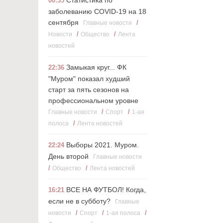
Статистика по
00:55
заболеванию COVID-19 на 18
сентября
/
Главные новости
/
/
Новости
Общество
Лента
новостей
Замыкая круг... ФК
22:36
"Муром" показал худший
старт за пять сезонов на
профессиональном уровне
/
/
Главные новости
Cпорт
1-ая
/
полоса
Лента новостей
Выборы 2021. Муром.
22:24
День второй
Главные новости
/
/
Общество
Лента новостей
ВСЕ НА ФУТБОЛ! Когда,
16:21
если не в субботу?
Главные
/
/
/
новости
Cпорт
1-ая полоса