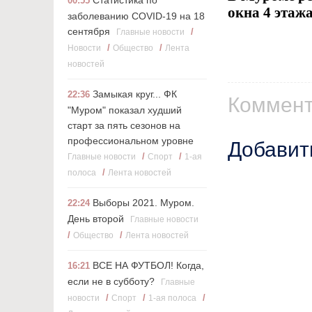
Статистика по
00:55
окна 4 этаж
заболеванию COVID-19 на 18
сентября
/
Главные новости
/
/
Новости
Общество
Лента
новостей
Замыкая круг... ФК
22:36
Коммент
"Муром" показал худший
старт за пять сезонов на
профессиональном уровне
Добавит
/
/
Главные новости
Cпорт
1-ая
/
полоса
Лента новостей
Выборы 2021. Муром.
22:24
День второй
Главные новости
/
/
Общество
Лента новостей
ВСЕ НА ФУТБОЛ! Когда,
16:21
если не в субботу?
Главные
/
/
/
новости
Cпорт
1-ая полоса