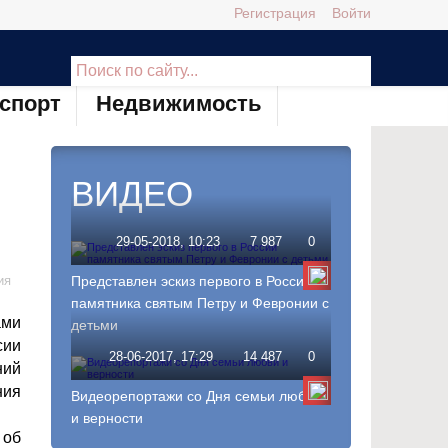
Регистрация
Войти
спорт
Недвижимость
ВИДЕО
29-05-2018, 10:23
7 987
0
ия
Представлен эскиз первого в России
памятника святым Петру и Февронии с
ами
детьми
сии
28-06-2017, 17:29
14 487
0
ний
ния
Видеорепортажи со Дня семьи любви
и верности
 об