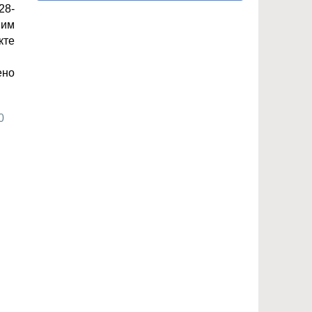
28-
 им
кте
ено
0