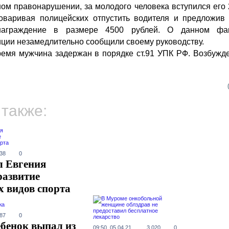
ом правонарушении, за молодого человека вступился его 
говаривая полицейских отпустить водителя и предложив
награждение в размере 4500 рублей. О данном фа
иции незамедлительно сообщили своему руководству.
емя мужчина задержан в порядке ст.91 УПК РФ. Возбужд
 также:
938
0
л Евгения
развитие
 видов спорта
887
0
бенок выпал из
09:50, 05.04.21
3 020
0