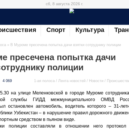
сб, 8 августа 2026 г.
оисшествия
Спорт
Культура
Тран
лоса
» В Муроме пресечена попытка дачи взятки сотруднику полиции
е пресечена попытка дачи
сотруднику полиции
4 069
1-ая полоса / Лента новостей / Новости / Происшеств
5.30 на улице Меленковской в городе Муроме сотрудник
товой службы ГИДД межмуниципального ОМВД Рос
ыл остановлен автомобиль, водитель которого – 31-лет
блики Узбекистан – в нарушение правил дорожного движе
портным средством в пьяном виде.
ики полиции составляли в отношении него протокол