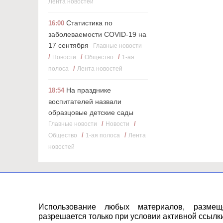
Лента новостей
Статистика по
16:00
заболеваемости COVID-19 на
17 сентября
Главные новости
/
/
/
Новости
Общество
1-ая
/
полоса
Лента новостей
На празднике
18:54
воспитателей назвали
образцовые детские сады
/
/
Главные новости
Новости
/
/
Общество
1-ая полоса
Лента
новостей
Использование любых материалов, разме
разрешается только при условии активной ссылки