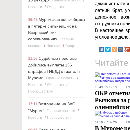
13 декабря
/
Главные новости
административн
/
Новости
Общество
летний брат, у
денежное воз
Муромская конькобежка
16:49
сотрудники пол
в пятерке сильнейших на
В настоящее вр
Всероссийских
уголовное дело.
соревнованиях
Главные
/
/
новости
Новости
Cпорт
Судебные приставы
13:36
Читайте
добились выплаты 156
штрафов ГИБДД от жителя
Мурома
/
Главные новости
/
/
Новости
Общество
10:49, 25.12.19
1 
Происшествия
ОКР отмети
Рычкова за 
Возгорание на ЗАО
13:11
олимпийских
"Муром"
/
Главные новости
/
Новости
Происшествия
14:10, 07.07.26
1 
В Муроме ре