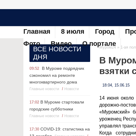
Главная
8 июля
Город
Пр
Фото
Видео
О портале
Муром24
»
1-ая по
ВСЕ НОВОСТИ
ДНЯ
В Муром
В Муроме подрядчик
взятки 
09:52
сэкономил на ремонте
многоквартирного дома
18:04, 15.06.15
/
Главные новости
Новости
14 июня около 
В Муроме стартовали
17:02
дорожно-пос
городские субботники
«Муромский» б
/
Главные новости
Новости
уроженец Респу
управлял транс
COVID-19: статистика на
17:30
Когда сотрудн