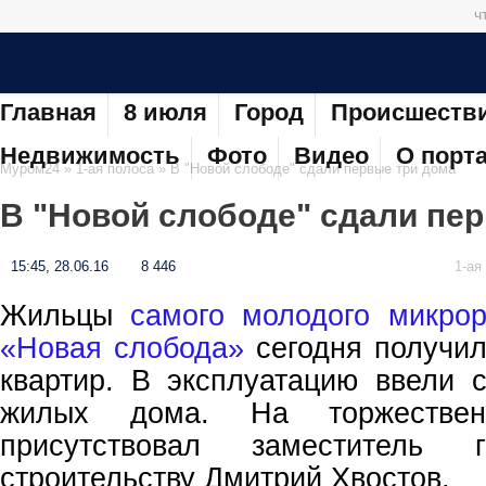
ч
Главная
8 июля
Город
Происшеств
Недвижимость
Фото
Видео
О порт
Муром24
»
1-ая полоса
» В "Новой слободе" сдали первые три дома
В "Новой слободе" сдали пе
15:45, 28.06.16
8 446
1-ая
Жильцы
самого молодого микро
«Новая слобода»
сегодня получил
квартир. В эксплуатацию ввели 
жилых дома. На торжествен
присутствовал заместитель 
строительству Дмитрий Хвостов.