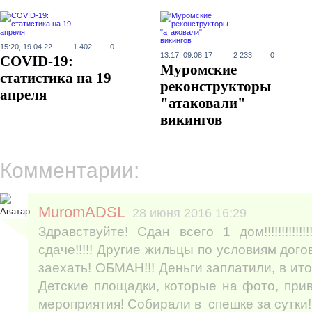
15:20, 19.04.22
1 402
0
13:17, 09.08.17
2 233
0
COVID-19:
Муромские
статистика на 19
реконструкторы
апреля
"атаковали"
викингов
Комментарии:
MuromADSL
28 июня 2016 16:29
Здравствуйте! Сдан всего 1 дом!!!!!!!!!!!
сдаче!!!!! Другие жильцы по условиям до
заехать! ОБМАН!!! Деньги заплатили, в итоге
Детские площадки, которые на фото, прив
мероприятия! Собирали в спешке за сутки!!!