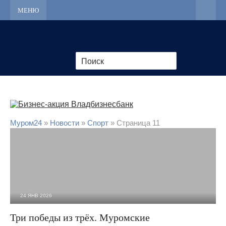
МЕНЮ
Муром24
»
Новости
»
Cпорт
» Страница 11
24 ЯНВ 2026
472
0
Три победы из трёх. Муромские