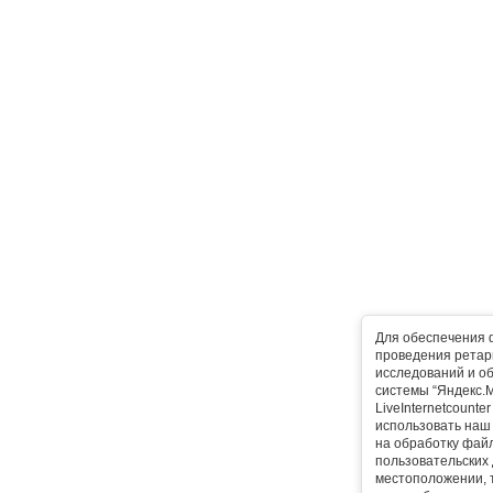
Для обеспечения 
проведения ретарг
исследований и о
системы “Яндекс.М
LiveInternetcounte
использовать наш 
на обработку фай
пользовательских 
местоположении, т