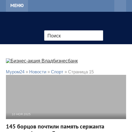
МЕНЮ
Муром24
»
Новости
»
Cпорт
» Страница 15
10 НОЯ 2025
926
0
145 борцов почтили память сержанта