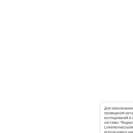
Для обеспечени
проведения рета
исследований и 
системы “Яндекс
LiveInternetcoun
использовать на