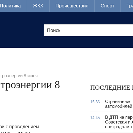
Политика
ЖКХ
Происшествия
Спорт
Тр
троэнергии 8 июня
троэнергии 8
ПОСЛЕДНИЕ
Ограничения
15:36
автомобилей 
В ДТП на пер
14:45
Советская и 
язи с проведением
пострадали т