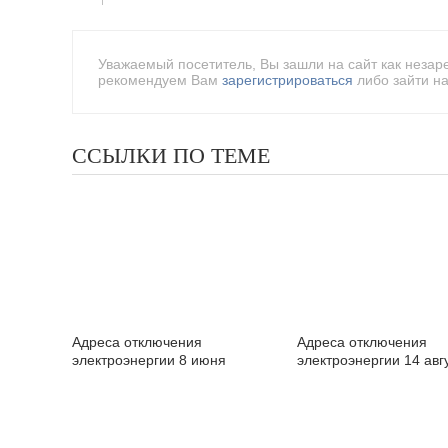
Уважаемый посетитель, Вы зашли на сайт как незар
рекомендуем Вам
зарегистрироваться
либо зайти на
ССЫЛКИ ПО ТЕМЕ
Адреса отключения
Адреса отключения
электроэнергии 8 июня
электроэнергии 14 авг