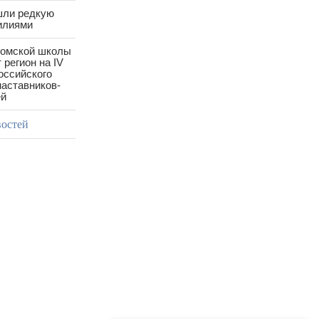
шли редкую
илиями
ромской школы
 регион на IV
оссийского
аставников-
ей
востей