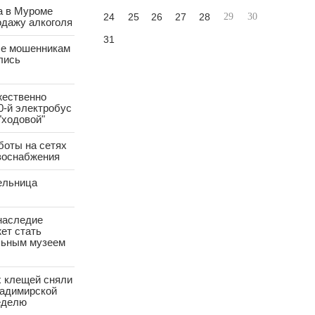
а в Муроме
24
25
26
27
28
29
30
одажу алкоголя
31
е мошенникам
лись
жественно
0-й электробус
"ходовой"
боты на сетях
азоснабжения
ельница
наследие
ет стать
ьным музеем
х клещей сняли
ладимирской
еделю