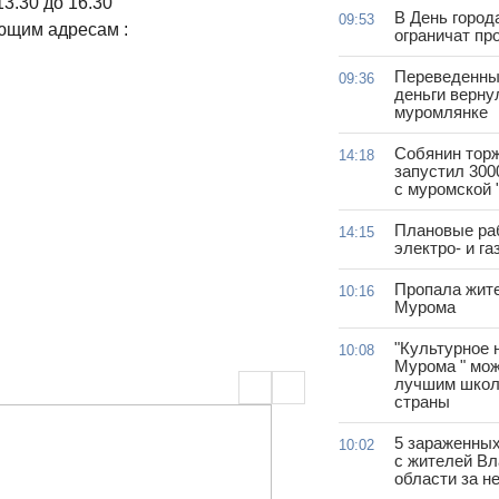
3.30 до 16.30
В День город
09:53
ующим адресам :
ограничат пр
Переведенны
09:36
деньги верну
муромлянке
Собянин тор
14:18
запустил 300
с муромской 
Плановые ра
14:15
электро- и г
Пропала жит
10:16
Мурома
"Культурное 
10:08
Мурома " мож
лучшим школ
страны
5 зараженны
10:02
с жителей В
области за н