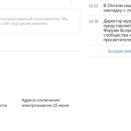
В Окском на
15:01
накладку с л
егистрированный пользователь. Мы
Директор му
14:39
 сайт под своим именем.
представляет
Форуме Всер
сообщества н
просветител
Больше но
Адреса отключения
уста
электроэнергии 15 июня