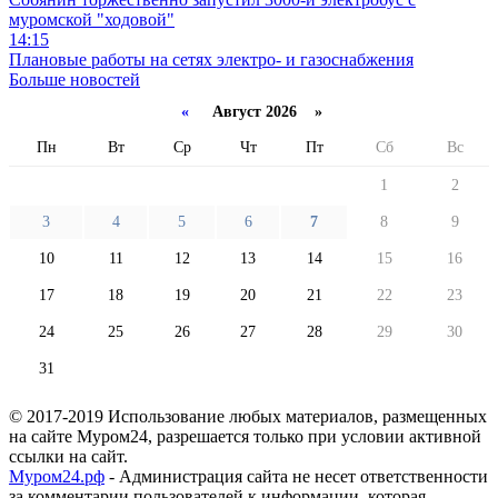
муромской "ходовой"
14:15
Плановые работы на сетях электро- и газоснабжения
Больше новостей
«
Август 2026 »
Пн
Вт
Ср
Чт
Пт
Сб
Вс
1
2
3
4
5
6
7
8
9
10
11
12
13
14
15
16
17
18
19
20
21
22
23
24
25
26
27
28
29
30
31
© 2017-2019 Использование любых материалов, размещенных
на сайте Муром24, разрешается только при условии активной
ссылки на сайт.
Муром24.рф
- Администрация сайта не несет ответственности
за комментарии пользователей к информации, которая