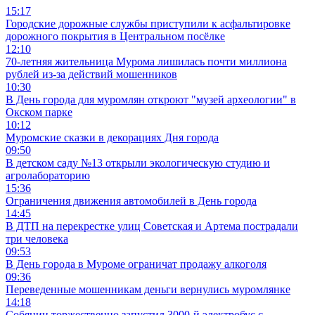
15:17
Городские дорожные службы приступили к асфальтировке
дорожного покрытия в Центральном посёлке
12:10
70-летняя жительница Мурома лишилась почти миллиона
рублей из-за действий мошенников
10:30
В День города для муромлян откроют "музей археологии" в
Окском парке
10:12
Муромские сказки в декорациях Дня города
09:50
В детском саду №13 открыли экологическую студию и
агролабораторию
15:36
Ограничения движения автомобилей в День города
14:45
В ДТП на перекрестке улиц Советская и Артема пострадали
три человека
09:53
В День города в Муроме ограничат продажу алкоголя
09:36
Переведенные мошенникам деньги вернулись муромлянке
14:18
Собянин торжественно запустил 3000-й электробус с