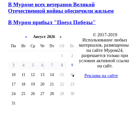
В Муроме всех ветеранов Великой
Отечественной войны обеспечили жильем
В Муром прибыл "Поезд Победы"
© 2017-2019
«
Август 2026 »
Использование любых
материалов, размещенны
Пн
Вт
Ср
Чт
Пт
Сб
Вс
на сайте Муром24,
разрешается только при
1
2
условии активной ссылк
3
4
5
6
7
8
9
на сайт.
10
11
12
13
14
15
16
Реклама на сайте
17
18
19
20
21
22
23
24
25
26
27
28
29
30
31