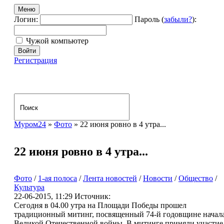
Меню
Логин:
Пароль (
забыли?
):
Чужой компьютер
Войти
Регистрация
Муром24
»
Фото
» 22 июня ровно в 4 утра...
22 июня ровно в 4 утра...
Фото
/
1-ая полоса
/
Лента новостей
/
Новости
/
Общество
/
Культура
22-06-2015, 11:29
Источник:
Сегодня в 04.00 утра на Площади Победы прошел
традиционный митинг, посвященный 74-й годовщине начал
Великой Отечественной войны. В митинге приняли участие