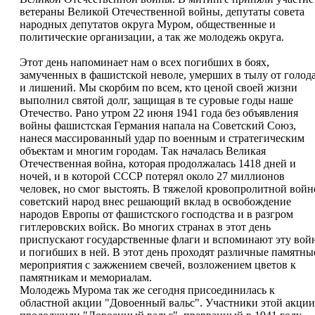
ветераны Великой Отечественной войны, депутаты совета
народных депутатов округа Муром, общественные и
политические организации, а так же молодежь округа.
Этот день напоминает нам о всех погибших в боях,
замученных в фашистской неволе, умерших в тылу от голод
и лишений. Мы скорбим по всем, кто ценой своей жизни
выполнил святой долг, защищая в те суровые годы наше
Отечество. Рано утром 22 июня 1941 года без объявления
войны фашистская Германия напала на Советский Союз,
нанеся массированный удар по военным и стратегическим
объектам и многим городам. Так началась Великая
Отечественная война, которая продолжалась 1418 дней и
ночей, и в которой СССР потерял около 27 миллионов
человек, но смог выстоять. В тяжелой кровопролитной войн
советский народ внес решающий вклад в освобождение
народов Европы от фашистского господства и в разгром
гитлеровских войск. Во многих странах в этот день
приспускают государственные флаги и вспоминают эту вой
и погибших в ней. В этот день проходят различные памятны
мероприятия с зажжением свечей, возложением цветов к
памятникам и мемориалам.
Молодежь Мурома так же сегодня присоединилась к
областной акции "Довоенный вальс". Участники этой акции