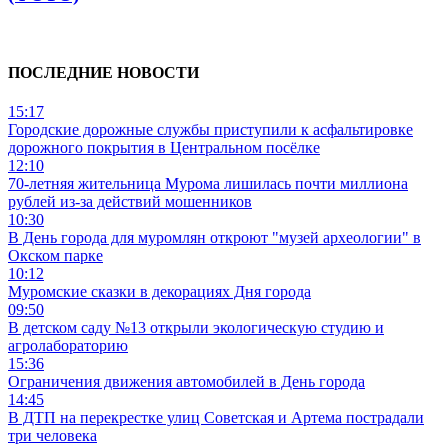
ПОСЛЕДНИЕ НОВОСТИ
15:17
Городские дорожные службы приступили к асфальтировке
дорожного покрытия в Центральном посёлке
12:10
70-летняя жительница Мурома лишилась почти миллиона
рублей из-за действий мошенников
10:30
В День города для муромлян откроют "музей археологии" в
Окском парке
10:12
Муромские сказки в декорациях Дня города
09:50
В детском саду №13 открыли экологическую студию и
агролабораторию
15:36
Ограничения движения автомобилей в День города
14:45
В ДТП на перекрестке улиц Советская и Артема пострадали
три человека