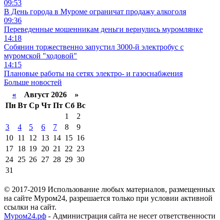
09:53
В День города в Муроме ограничат продажу алкоголя
09:36
Переведенные мошенникам деньги вернулись муромлянке
14:18
Собянин торжественно запустил 3000-й электробус с
муромской "ходовой"
14:15
Плановые работы на сетях электро- и газоснабжения
Больше новостей
«
Август 2026 »
Пн
Вт
Ср
Чт
Пт
Сб
Вс
1
2
3
4
5
6
7
8
9
10
11
12
13
14
15
16
17
18
19
20
21
22
23
24
25
26
27
28
29
30
31
© 2017-2019 Использование любых материалов, размещенных
на сайте Муром24, разрешается только при условии активной
ссылки на сайт.
Муром24.рф
- Администрация сайта не несет ответственности