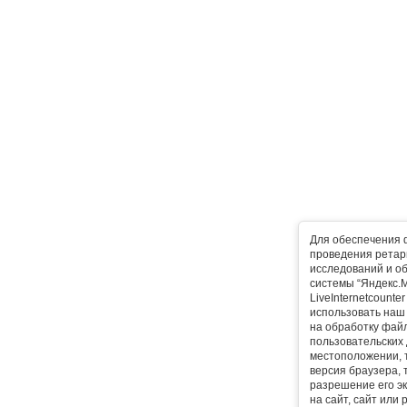
Для обеспечения 
проведения ретарг
исследований и о
системы “Яндекс.М
LiveInternetcounte
использовать наш 
на обработку фай
пользовательских 
местоположении, т
версия браузера, 
разрешение его эк
на сайт, сайт или