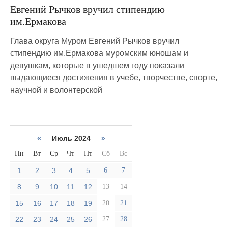
Евгений Рычков вручил стипендию
им.Ермакова
Глава округа Муром Евгений Рычков вручил
стипендию им.Ермакова муромским юношам и
девушкам, которые в ушедшем году показали
выдающиеся достижения в учебе, творчестве, спорте,
научной и волонтерской
«
Июль 2024
»
Пн
Вт
Ср
Чт
Пт
Сб
Вс
1
2
3
4
5
6
7
8
9
10
11
12
13
14
15
16
17
18
19
20
21
22
23
24
25
26
27
28