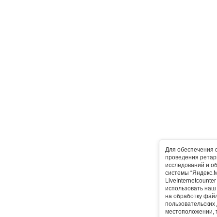
Для обеспечения 
проведения ретарг
исследований и о
системы “Яндекс.М
LiveInternetcounte
использовать наш 
на обработку фай
пользовательских 
местоположении, т