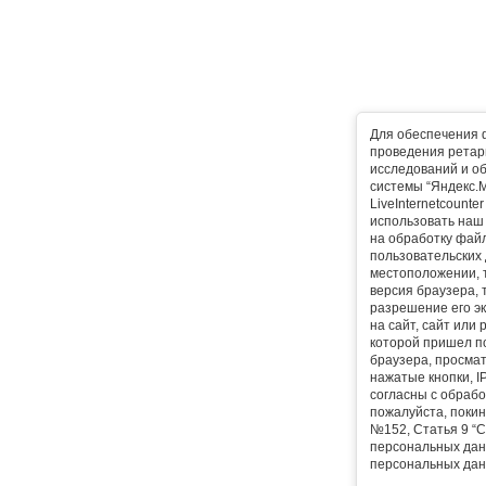
Для обеспечения 
проведения ретарг
исследований и о
системы “Яндекс.М
LiveInternetcounte
использовать наш 
на обработку фай
пользовательских 
местоположении, т
версия браузера, 
разрешение его эк
на сайт, сайт или
которой пришел п
браузера, просма
нажатые кнопки, I
согласны с обрабо
пожалуйста, покин
№152, Статья 9 “С
персональных дан
персональных дан