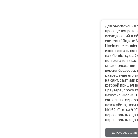
Для обеспечения 
проведения ретарг
исследований и о
системы “Яндекс.М
LiveInternetcounte
использовать наш 
на обработку фай
пользовательских 
местоположении, т
версия браузера, 
разрешение его эк
на сайт, сайт или
которой пришел п
браузера, просма
нажатые кнопки, I
согласны с обрабо
пожалуйста, покин
№152, Статья 9 “С
персональных дан
персональных дан
ДАЮ СОГЛАСИЕ