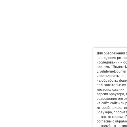
Для обеспечения 
проведения ретарг
исследований и о
системы “Яндекс.М
LiveInternetcounte
использовать наш 
на обработку фай
пользовательских 
местоположении, т
версия браузера, 
разрешение его эк
на сайт, сайт или
которой пришел п
браузера, просма
нажатые кнопки, I
согласны с обрабо
пожалуйста, покин