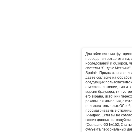
Для обеспечения функцион
проведения ретаргетинга, 
исследований и обзоров, 
системы “Яндекс.Метрика”, L
Sputnik. Продолжая исполь
даете согласие на обработ
следующих пользовательск
о местоположении, тип и в
версия браузера, тип устр
его экрана, источник перех
рекламная кампания, с ко
пользователь, язык ОС и б
просматриваемые страницы
IP-адрес. Если вы не согла
ваших данных, пожалуйста,
(Согласно ФЗ №152, Статья
субъекта персональных да