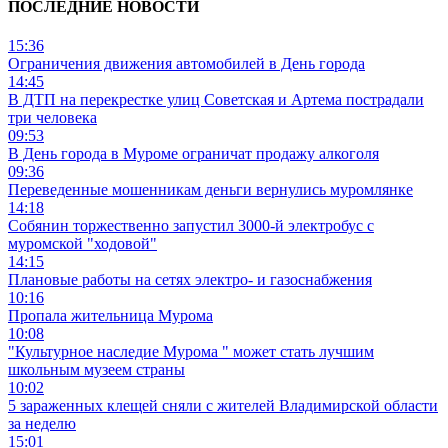
ПОСЛЕДНИЕ НОВОСТИ
15:36
Ограничения движения автомобилей в День города
14:45
В ДТП на перекрестке улиц Советская и Артема пострадали
три человека
09:53
В День города в Муроме ограничат продажу алкоголя
09:36
Переведенные мошенникам деньги вернулись муромлянке
14:18
Собянин торжественно запустил 3000-й электробус с
муромской "ходовой"
14:15
Плановые работы на сетях электро- и газоснабжения
10:16
Пропала жительница Мурома
10:08
"Культурное наследие Мурома " может стать лучшим
школьным музеем страны
10:02
5 зараженных клещей сняли с жителей Владимирской области
за неделю
15:01