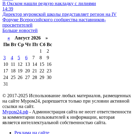
В Окском нашли редкую накладку с лилиями
14:39
Директор муромской школы представляет регион на IV
Форуме Всероссийского сообщества наставников-
просветителей
Больше новостей
«
Август 2026 »
Пн
Вт
Ср
Чт
Пт
Сб
Вс
1
2
3
4
5
6
7
8
9
10
11
12
13
14
15
16
17
18
19
20
21
22
23
24
25
26
27
28
29
30
31
© 2017-2025 Использование любых материалов, размещенных
на сайте Муром24, разрешается только при условии активной
ссылки на сайт.
Муром24.рф
- Администрация сайта не несет ответственности
за комментарии пользователей к информации, которая
является интеллектуальной собственностью сайта.
Реклама на сайте