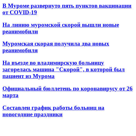
В Муроме развернуто пять пунктов вакцинации
от COVID-19
На линию муромской скорой вышли новые
реанимобили
Муромская скорая получила два новых
реанимобиля
На въезде во владимирскую больницу
загорелась машина "Скорой", в которой был
пациент из Мурома
Официальный бюллетень по коронавирусу от 26
марта
Составлен график работы больниц на
новогодние праздники