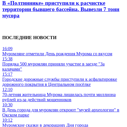
В «Полтиннике» приступили к расчистке
территории бывшего бассейна. Вывезли 7 тонн
мусора
ПОСЛЕДНИЕ НОВОСТИ
16:09
Муромляне отметили День рождения Мурома со вкусом
15:38
Порядка 500 муромлян приняли участие в заезде "За
калачами"
15:17
Городские дорожные службы приступили к асфальтировке
дорожного покрытия в Центральном посёлке
12:10
70-летняя жительница Мурома лишилась почти миллиона
рублей из-за действий мошенников
10:30
В День города для муромлян откроют "музей археологии" в
Окском парке
10:12
Муромские сказки в декорациях Дня города