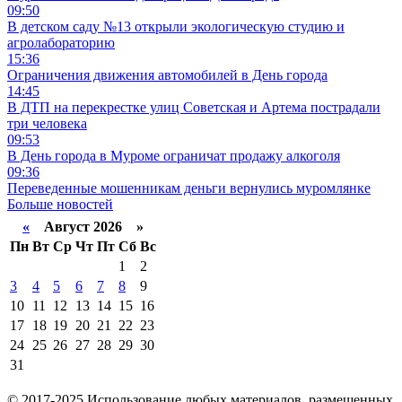
09:50
В детском саду №13 открыли экологическую студию и
агролабораторию
15:36
Ограничения движения автомобилей в День города
14:45
В ДТП на перекрестке улиц Советская и Артема пострадали
три человека
09:53
В День города в Муроме ограничат продажу алкоголя
09:36
Переведенные мошенникам деньги вернулись муромлянке
Больше новостей
«
Август 2026 »
Пн
Вт
Ср
Чт
Пт
Сб
Вс
1
2
3
4
5
6
7
8
9
10
11
12
13
14
15
16
17
18
19
20
21
22
23
24
25
26
27
28
29
30
31
© 2017-2025 Использование любых материалов, размещенных