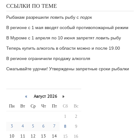
ССЫЛКИ ПО ТЕМЕ
Рыбакам разрешили ловить рыбу с лодок
В регионе с 1 мая вводят особый противопожарный режим
В Муроме с 1 апреля по 10 июня запретят ловить рыбу
Теперь купить алкоголь в области можно и после 19.00
В регионе ограничили продажу алкоголя
Сматывайте удочки! Утверждены запретные сроки рыбалки
«
Август 2026 »
Пн
Вт
Ср
Чт
Пт
Сб
Вс
1
2
3
4
5
6
7
8
9
10
11
12
13
14
15
16