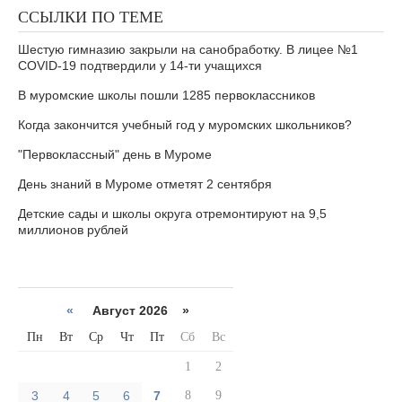
ССЫЛКИ ПО ТЕМЕ
Шестую гимназию закрыли на санобработку. В лицее №1
COVID-19 подтвердили у 14-ти учащихся
В муромские школы пошли 1285 первоклассников
Когда закончится учебный год у муромских школьников?
"Первоклассный" день в Муроме
День знаний в Муроме отметят 2 сентября
Детские сады и школы округа отремонтируют на 9,5
миллионов рублей
«
Август 2026 »
Пн
Вт
Ср
Чт
Пт
Сб
Вс
1
2
3
4
5
6
7
8
9