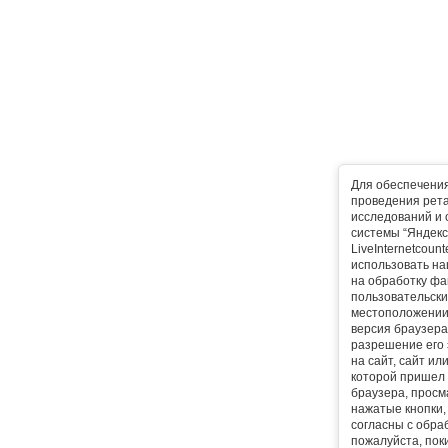
Для обеспечени
проведения рета
исследований и 
системы “Яндекс
LiveInternetcoun
использовать на
на обработку фа
пользовательски
местоположении,
версия браузера,
разрешение его 
на сайт, сайт ил
которой пришел 
браузера, прос
нажатые кнопки, 
согласны с обра
пожалуйста, поки