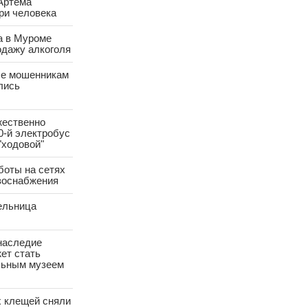
Артема
ри человека
а в Муроме
одажу алкоголя
е мошенникам
лись
жественно
0-й электробус
"ходовой"
боты на сетях
азоснабжения
ельница
наследие
ет стать
ьным музеем
х клещей сняли