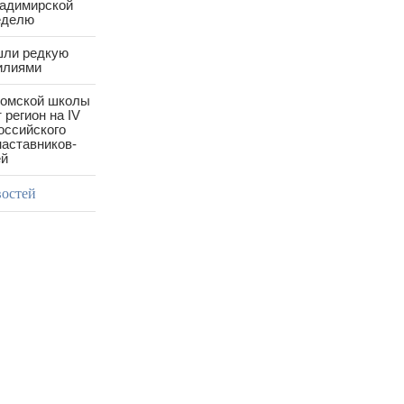
ладимирской
еделю
шли редкую
илиями
ромской школы
 регион на IV
оссийского
аставников-
ей
востей