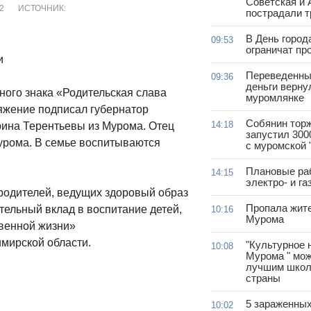
Советская и 
32
ИСТОЧНИК:
пострадали т
В День город
09:53
ограничат пр
и
Переведенны
09:36
деньги верну
ного знака «Родительская слава
муромлянке
яжение подписал губернатор
Собянин тор
14:18
рина Терентьевы из Мурома. Отец
запустил 300
Мурома. В семье воспитываются
с муромской 
Плановые ра
14:15
электро- и г
 родителей, ведущих здоровый образ
Пропала жит
тельный вклад в воспитание детей,
10:16
Мурома
твенной жизни»
имирской области.
"Культурное 
10:08
Мурома " мож
лучшим школ
страны
5 зараженны
10:02