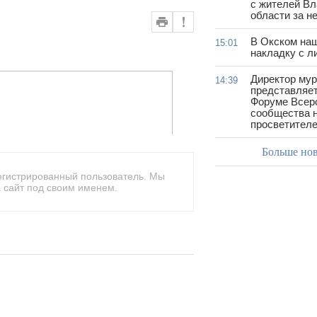
с жителей В
области за н
В Окском на
15:01
накладку с л
Директор му
14:39
представляет
Форуме Всер
сообщества н
просветител
Больше но
егистрированный пользователь. Мы
 сайт под своим именем.