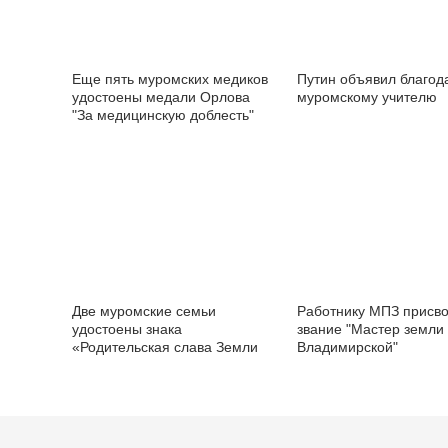
Еще пять муромских медиков
Путин объявил благод
удостоены медали Орлова
муромскому учителю
"За медицинскую доблесть"
Две муромские семьи
Работнику МПЗ присв
удостоены знака
звание "Мастер земли
«Родительская слава Земли
Владимирской"
Владимирской»