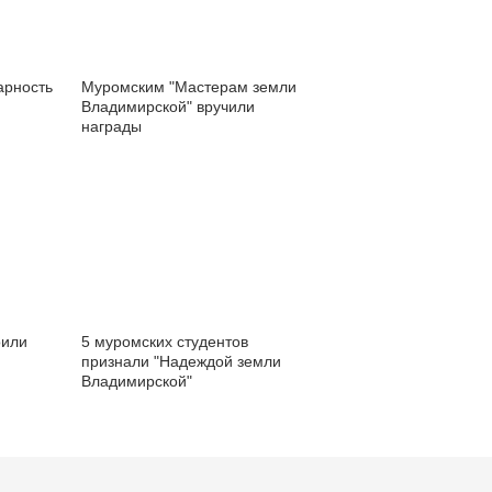
арность
Муромским "Мастерам земли
Владимирской" вручили
награды
оили
5 муромских студентов
признали "Надеждой земли
Владимирской"