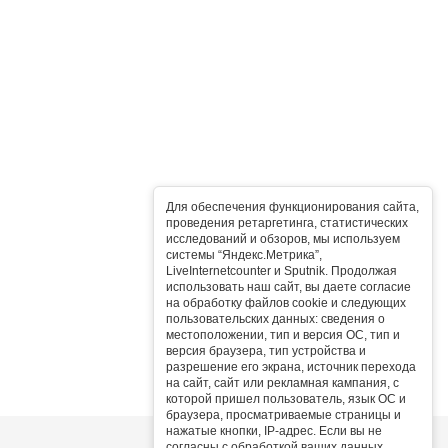
Для обеспечения функционирования сайта,
проведения ретаргетинга, статистических
исследований и обзоров, мы используем
системы “Яндекс.Метрика”,
LiveInternetcounter и Sputnik. Продолжая
использовать наш сайт, вы даете согласие
на обработку файлов cookie и следующих
пользовательских данных: сведения о
местоположении, тип и версия ОС, тип и
версия браузера, тип устройства и
разрешение его экрана, источник перехода
на сайт, сайт или рекламная кампания, с
которой пришел пользователь, язык ОС и
браузера, просматриваемые страницы и
нажатые кнопки, IP-адрес. Если вы не
согласны с обработкой ваших данных,