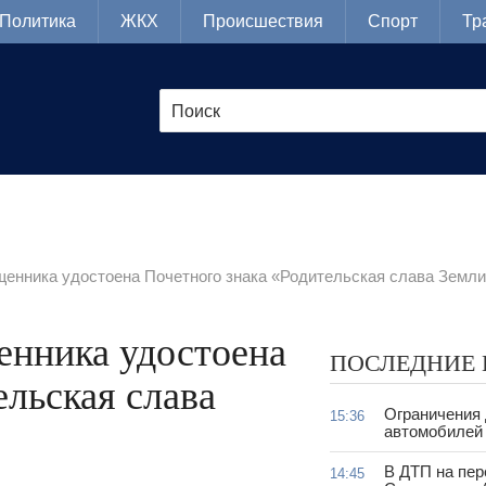
Политика
ЖКХ
Происшествия
Спорт
Тр
енника удостоена Почетного знака «Родительская слава Земли
енника удостоена
ПОСЛЕДНИЕ
ельская слава
Ограничения
15:36
автомобилей 
В ДТП на пер
14:45