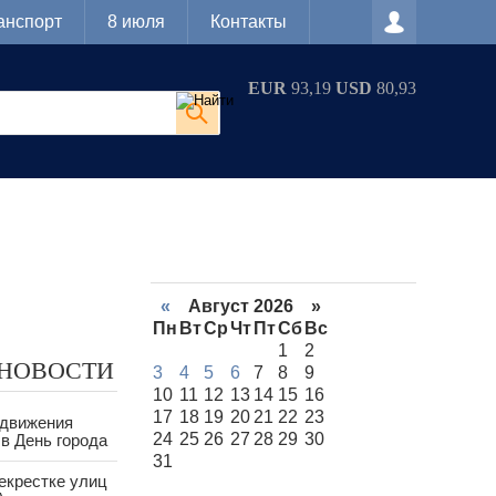
анспорт
8 июля
Контакты
EUR
93,19
USD
80,93
«
Август 2026 »
Пн
Вт
Ср
Чт
Пт
Сб
Вс
1
2
 НОВОСТИ
3
4
5
6
7
8
9
10
11
12
13
14
15
16
17
18
19
20
21
22
23
 движения
24
25
26
27
28
29
30
в День города
31
екрестке улиц