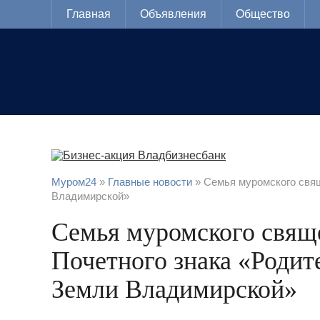
Главная
Объявления
Общество
Муром24
»
Главные новости
» Семья муромского свящ
Владимирской»
Семья муромского свящ
Почетного знака «Родит
Земли Владимирской»