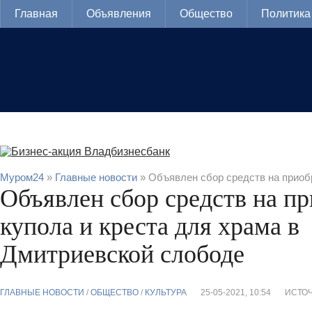
Главная
Объявления
Общество
Политика
Муром24
»
Главные новости
» Объявлен сбор средств на приоб
Объявлен сбор средств на п
купола и креста для храма в
Дмитриевской слободе
ГЛАВНЫЕ НОВОСТИ
/
ОБЩЕСТВО
/
КУЛЬТУРА
25-05-2021, 10:54
ИСТОЧ