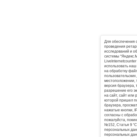
Для обеспечения 
проведения ретарг
исследований и о
системы “Яндекс.М
LiveInternetcounte
использовать наш 
на обработку фай
пользовательских 
местоположении, т
версия браузера, 
разрешение его эк
на сайт, сайт или
которой пришел п
браузера, просма
нажатые кнопки, I
согласны с обрабо
пожалуйста, покин
№152, Статья 9 “С
персональных дан
персональных дан