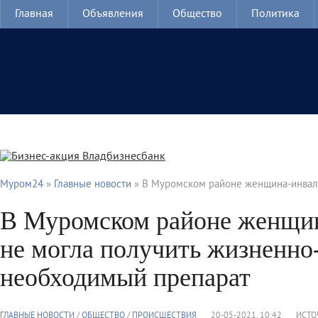
Главная
Объявления
Общество
Политика
Муром24
»
Главные новости
» В Муромском районе женщина-инвал
В Муромском районе женщи
не могла получить жизненно
необходимый препарат
ГЛАВНЫЕ НОВОСТИ
/
ОБЩЕСТВО
/
ПРОИСШЕСТВИЯ
20-05-2021, 10:42
ИСТО