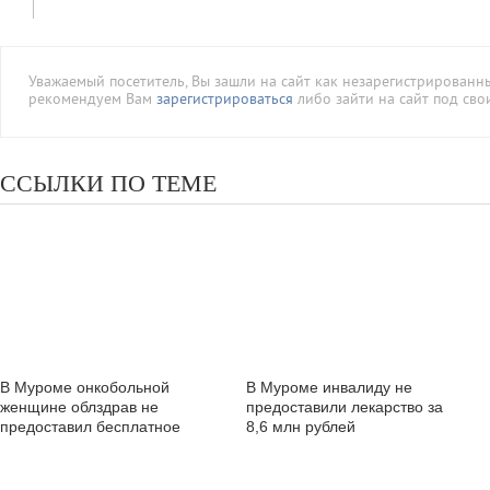
Уважаемый посетитель, Вы зашли на сайт как незарегистрированн
рекомендуем Вам
зарегистрироваться
либо зайти на сайт под сво
ССЫЛКИ ПО ТЕМЕ
В Муроме онкобольной
В Муроме инвалиду не
женщине облздрав не
предоставили лекарство за
предоставил бесплатное
8,6 млн рублей
лекарство