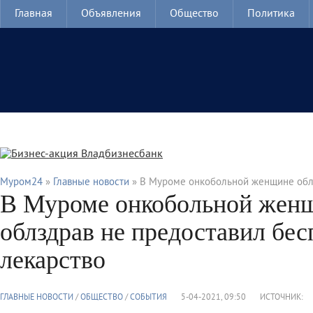
Главная
Объявления
Общество
Политика
Муром24
»
Главные новости
» В Муроме онкобольной женщине облз
В Муроме онкобольной жен
облздрав не предоставил бес
лекарство
ГЛАВНЫЕ НОВОСТИ
/
ОБЩЕСТВО
/
СОБЫТИЯ
5-04-2021, 09:50
ИСТОЧНИК: