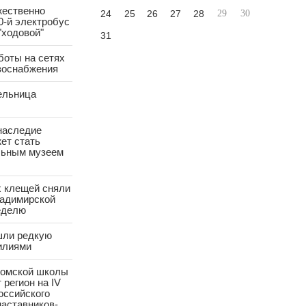
жественно
24
25
26
27
28
29
30
0-й электробус
"ходовой"
31
боты на сетях
азоснабжения
ельница
наследие
ет стать
ьным музеем
х клещей сняли
ладимирской
еделю
шли редкую
илиями
ромской школы
 регион на IV
оссийского
аставников-