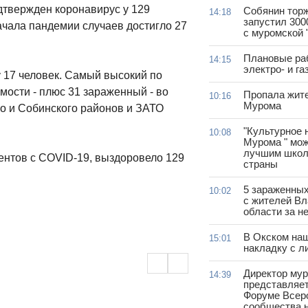
дтвержден коронавирус у 129
Собянин тор
14:18
запустил 300
ачала пандемии случаев достигло 27
с муромской 
Плановые ра
14:15
электро- и г
 17 человек. Самый высокий по
мости - плюс 31 зараженный - во
Пропала жит
10:16
Мурома
го и Собинского районов и ЗАТО
"Культурное 
10:08
Мурома " мож
лучшим школ
ентов с COVID-19, выздоровело 129
страны
5 зараженны
10:02
с жителей В
области за н
В Окском на
15:01
накладку с л
Директор му
14:39
представляет
Форуме Всер
сообщества н