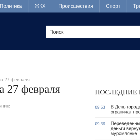
Политика
ЖКХ
Происшествия
Спорт
Тр
на 27 февраля
а 27 февраля
ПОСЛЕДНИЕ
ЧНИК:
В День город
09:53
ограничат пр
Переведенны
09:36
деньги верну
муромлянке