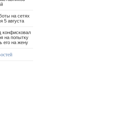
ей
боты на сетях
я 5 августа
д конфисковал
ря на попытку
 его на жену
востей