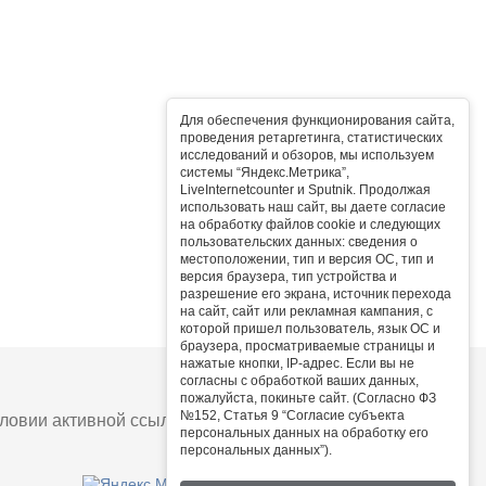
Для обеспечения функционирования сайта,
проведения ретаргетинга, статистических
исследований и обзоров, мы используем
системы “Яндекс.Метрика”,
LiveInternetcounter и Sputnik. Продолжая
использовать наш сайт, вы даете согласие
на обработку файлов cookie и следующих
пользовательских данных: сведения о
местоположении, тип и версия ОС, тип и
версия браузера, тип устройства и
разрешение его экрана, источник перехода
на сайт, сайт или рекламная кампания, с
которой пришел пользователь, язык ОС и
браузера, просматриваемые страницы и
нажатые кнопки, IP-адрес. Если вы не
согласны с обработкой ваших данных,
пожалуйста, покиньте сайт. (Согласно ФЗ
№152, Статья 9 “Согласие субъекта
овии активной ссылки на сайт.
персональных данных на обработку его
персональных данных”).