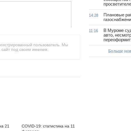
просветител
Плановые ра
14:28
газоснабжени
В Муроме су
11:16
авто, несмот
переоформить
егистрированный пользователь. Мы
 сайт под своим именем.
Больше но
на 21
COVID-19: статистика на 11