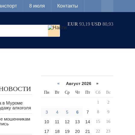
анспорт
8 июля
Контакты
EUR
93,19
USD
80,93
«
Август 2026 »
 НОВОСТИ
Пн
Вт
Ср
Чт
Пт
Сб
Вс
1
2
а в Муроме
одажу алкоголя
3
4
5
6
7
8
9
е мошенникам
10
11
12
13
14
15
16
лись
17
18
19
20
21
22
23