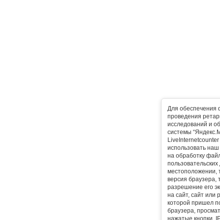
Для обеспечения 
проведения ретарг
исследований и о
системы “Яндекс.М
LiveInternetcounte
использовать наш 
на обработку фай
пользовательских 
местоположении, т
версия браузера, 
разрешение его эк
на сайт, сайт или
которой пришел п
браузера, просма
нажатые кнопки, I