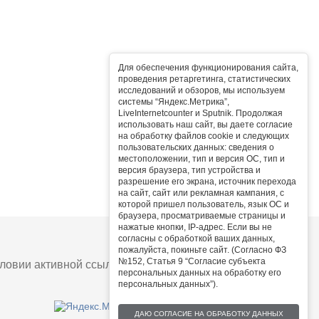
Для обеспечения функционирования сайта,
проведения ретаргетинга, статистических
исследований и обзоров, мы используем
системы “Яндекс.Метрика”,
LiveInternetcounter и Sputnik. Продолжая
использовать наш сайт, вы даете согласие
на обработку файлов cookie и следующих
пользовательских данных: сведения о
местоположении, тип и версия ОС, тип и
версия браузера, тип устройства и
разрешение его экрана, источник перехода
на сайт, сайт или рекламная кампания, с
которой пришел пользователь, язык ОС и
браузера, просматриваемые страницы и
нажатые кнопки, IP-адрес. Если вы не
согласны с обработкой ваших данных,
пожалуйста, покиньте сайт. (Согласно ФЗ
№152, Статья 9 “Согласие субъекта
овии активной ссылки на сайт.
персональных данных на обработку его
персональных данных”).
ДАЮ СОГЛАСИЕ НА ОБРАБОТКУ ДАННЫХ