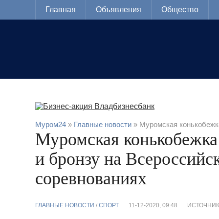
Главная
Объявления
Общество
Муром24
»
Главные новости
» Муромская конькобежка
Муромская конькобежка
и бронзу на Всероссийс
соревнованиях
ГЛАВНЫЕ НОВОСТИ
/
CПОРТ
11-12-2020, 09:48
ИСТОЧНИК