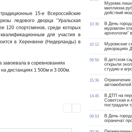
Мурома лиши
миллиона руб
действий мо
традиционные 15-е Всероссийские
ризы ледового дворца "Уральская
В День город
10:30
ее 120 спортсменов, среди которых
муромлян отк
археологии" 
 квалификационным для участия в
тоится в Херенвене (Нидерланды) в
Муромские ск
10:12
декорациях Д
В детском с
09:50
 завоевала в соревнованиях
открыли эко
студию и агр
 на дистанциях 1 500м и 3 000м.
Ограничения
15:36
автомобилей 
В ДТП на пер
14:45
Советская и 
пострадали т
В День город
09:53
ограничат пр
Переведенны
09:36