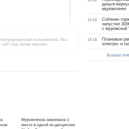
деньги верну
муромлянке
Собянин тор
14:18
запустил 300
с муромской 
Плановые ра
егистрированный пользователь. Мы
14:15
электро- и г
 сайт под своим именем.
Больше но
ка
Муромлянка завоевала 1
дном
место в одной из дисциплин