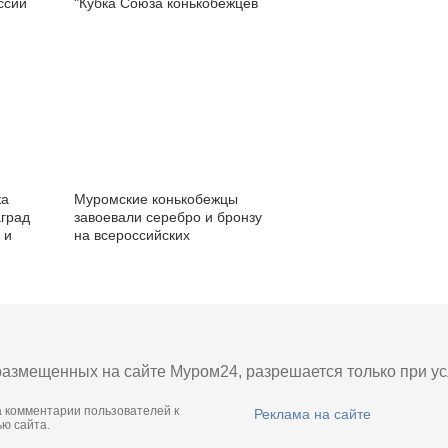
ссии
"Кубка Союза конькобежцев
России"
ка
Муромские конькобежцы
аград
завоевали серебро и бронзу
 и
на всероссийских
ой
соревнованиях
азмещенных на сайте Муром24, разрешается только при усл
а комментарии пользователей к
Реклама на сайте
ю сайта.