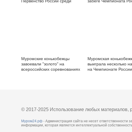
Первенство России среди
забеге Чемпионата Ро
юниоров
Муромские конькобежцы
Муромская конькобеж
завоевали "золото" на
выиграла несколько н
всероссийских соревнованиях
на Чемпионате России
вошла в состав сборн
© 2017-2025 Использование любых материалов, р
Муром24.рф
- Администрация сайта не несет ответственности з
информации, которая является интеллектуальной собственность