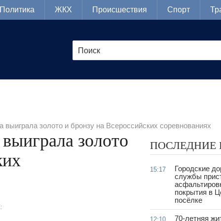
Политика
ЖКХ
Происшествия
Спорт
Тр
 выиграла золото и бронзу на Всероссийских соревнованиях
 выиграла золото
ПОСЛЕДНИЕ
ких
Городские д
15:17
службы прис
асфальтиров
покрытия в 
посёлке
:
70-летняя жи
12:10