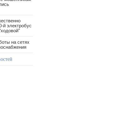
лись
жественно
0-й электробус
"ходовой"
боты на сетях
азоснабжения
востей