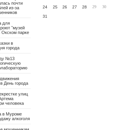
лась почти
24
25
26
27
28
29
30
лей из-за
шенников
31
а для
роют "музей
в Окском парке
азки в
ня города
аду №13
логическую
олабораторию
 движения
в День города
екрестке улиц
Артема
ри человека
а в Муроме
одажу алкоголя
е мошенникам