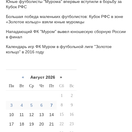
Юные футболисты "Мурома" впервые вступили в борьбу за
Кубок РФС
Большая победа маленьких футболистов: Кубок РФС в зоне
«Золотое кольцо» взяли юные муромцы
Нападающий ФК "Муром" вывел юношескую сборную России
в финал
Календарь игр ФК Муром в футбольной лиге "Золотое
кольцо" в 2016 году
«
Август 2026 »
Пн
Вт
Ср
Чт
Пт
Сб
Вс
1
2
3
4
5
6
7
8
9
10
11
12
13
14
15
16
17
18
19
20
21
22
23